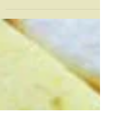
Heleen Sloots
17 mei 2018
6 minuten om te lezen
Umbrië. Een regio waar je op slag
verliefd op wordt.