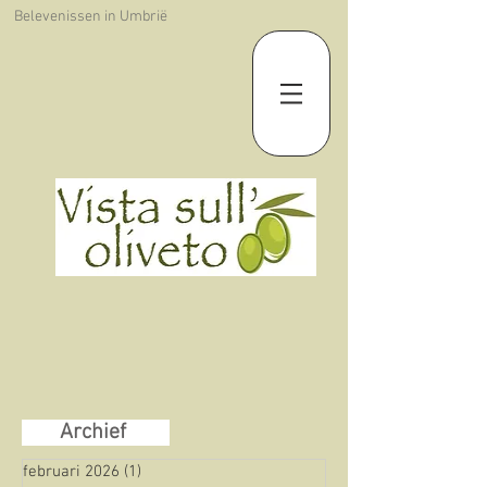
Belevenissen in Umbrië
Archief
februari 2026
(1)
1 post