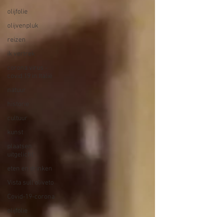
olijfolie
olijvenpluk
reizen
ik vertrek
corona virus -
covid 19 in Italië
natuur
historie
cultuur
kunst
plaatsen
uitgelicht
eten en drinken
Vista sull'oliveto
Covid-19-corona
olijfolie