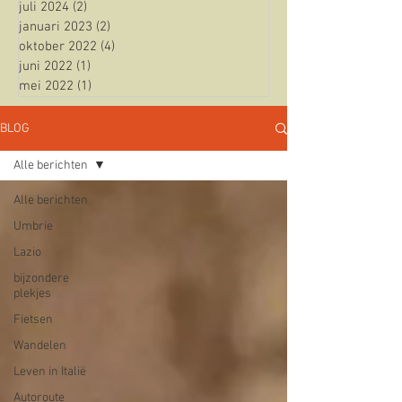
juli 2024
(2)
2 posts
januari 2023
(2)
2 posts
oktober 2022
(4)
4 posts
juni 2022
(1)
1 post
mei 2022
(1)
1 post
BLOG
Alle berichten
Alle berichten
Umbrie
Lazio
bijzondere
plekjes
Fietsen
Wandelen
Leven in Italië
Autoroute