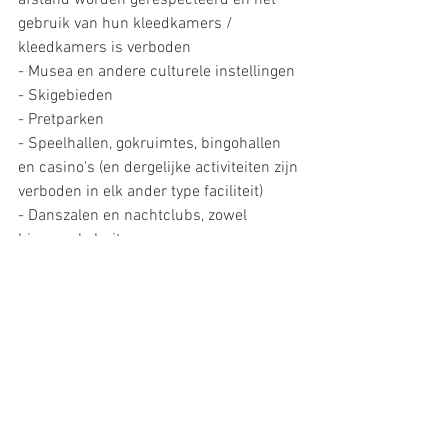
afstand worden gerespecteerd en het 
gebruik van hun kleedkamers / 
kleedkamers is verboden 
- Musea en andere culturele instellingen
- Skigebieden
- Pretparken
- Speelhallen, gokruimtes, bingohallen 
en casino's (en dergelijke activiteiten zijn 
verboden in elk ander type faciliteit)
- Danszalen en nachtclubs, zowel 
binnen als buiten.
Openbare parken en tuinen: blijven open 
voor het publiek zolang bijeenkomsten 
en menigten strikt worden vermeden. 
Buiten sporten mag worden uitgevoerd 
in openbare parken en met 
gebruikmaking van openbare 