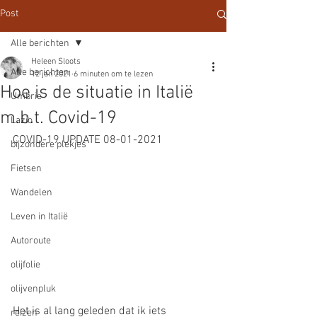
Post
Alle berichten
Heleen Sloots
Alle berichten
12 jan 2021
6 minuten om te lezen
Hoe is de situatie in Italië
Umbrie
m.b.t. Covid-19
Lazio
COVID-19 UPDATE 08-01-2021 
bijzondere plekjes
Fietsen
Wandelen
Leven in Italië
Autoroute
olijfolie
olijvenpluk
Het is al lang geleden dat ik iets 
reizen