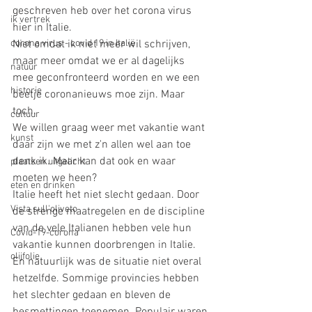
geschreven heb over het corona virus 
ik vertrek
hier in Italie.
corona virus - covid 19 in Italië
Niet omdat ik niet meer wil schrijven, 
maar meer omdat we er al dagelijks 
natuur
mee geconfronteerd worden en we een 
historie
beetje coronanieuws moe zijn. Maar 
toch.
cultuur
We willen graag weer met vakantie want 
kunst
daar zijn we met z'n allen wel aan toe 
denk ik. Maar kan dat ook en waar 
plaatsen uitgelicht
moeten we heen?
eten en drinken
Italie heeft het niet slecht gedaan. Door 
Vista sull'oliveto
de strenge maatregelen en de discipline 
van de vele Italianen hebben vele hun 
Covid-19-corona
vakantie kunnen doorbrengen in Italie. 
olijfolie
En natuurlijk was de situatie niet overal 
hetzelfde. Sommige provincies hebben 
het slechter gedaan en bleven de 