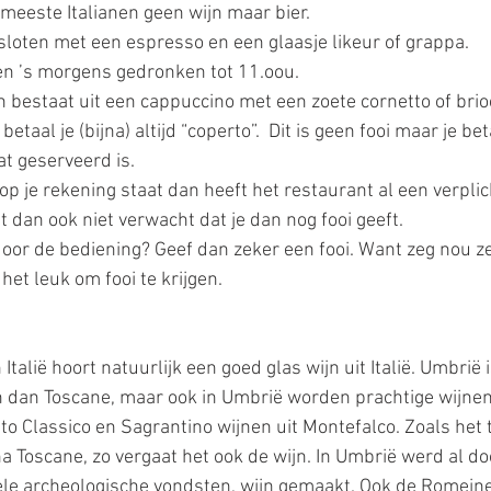
 meeste Italianen geen wijn maar bier.
sloten met een espresso en een glaasje likeur of grappa. 
n ’s morgens gedronken tot 11.oou.  
en bestaat uit een cappuccino met een zoete cornetto of brio
etaal je (bijna) altijd “coperto”.  Dit is geen fooi maar je bet
t geserveerd is. 
op je rekening staat dan heeft het restaurant al een verplic
 dan ook niet verwacht dat je dan nog fooi geeft.
oor de bediening? Geef dan zeker een fooi. Want zeg nou zel
het leuk om fooi te krijgen. 
n Italië hoort natuurlijk een goed glas wijn uit Italië. Umbrië
 dan Toscane, maar ook in Umbrië worden prachtige wijne
to Classico en Sagrantino wijnen uit Montefalco. Zoals het 
a Toscane, zo vergaat het ook de wijn. In Umbrië werd al do
ele archeologische vondsten, wijn gemaakt. Ook de Romein