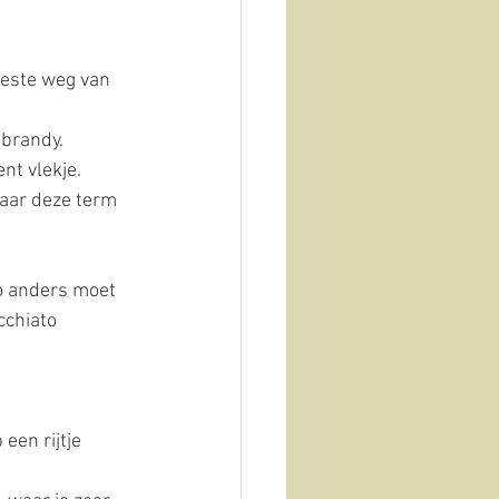
eeste weg van 
brandy. 
nt vlekje. 
maar deze term 
sso anders moet 
cchiato 
een rijtje 