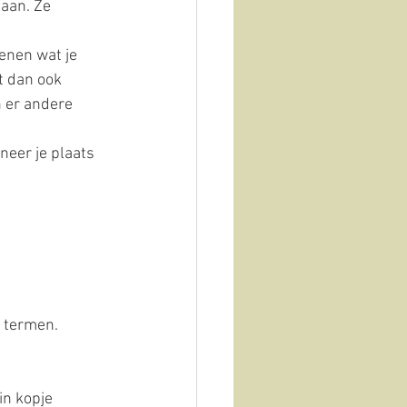
taan. Ze 
enen wat je 
t dan ook 
 er andere 
neer je plaats 
 termen. 
in kopje