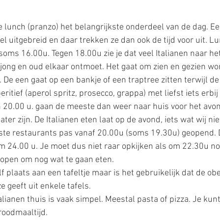
de lunch (pranzo) het belangrijkste onderdeel van de dag. Een
l uitgebreid en daar trekken ze dan ook de tijd voor uit. Lun
oms 16.00u. Tegen 18.00u zie je dat veel Italianen naar het
jong en oud elkaar ontmoet. Het gaat om zien en gezien wor
 De een gaat op een bankje of een traptree zitten terwijl de
ritief (aperol spritz, prosecco, grappa) met liefst iets erbij
en 20.00 u. gaan de meeste dan weer naar huis voor het avo
ter zijn. De Italianen eten laat op de avond, iets wat wij nie
ste restaurants pas vanaf 20.00u (soms 19.30u) geopend. 
om 24.00 u. Je moet dus niet raar opkijken als om 22.30u 
lopen om nog wat te gaan eten. 
elf plaats aan een tafeltje maar is het gebruikelijk dat de obe
e geeft uit enkele tafels.
alianen thuis is vaak simpel. Meestal pasta of pizza. Je kunt
roodmaaltijd. 