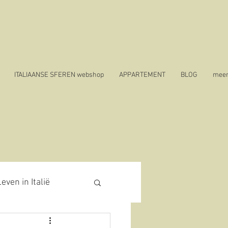
ITALIAANSE SFEREN webshop
APPARTEMENT
BLOG
mee
even in Italië
19 in Italië