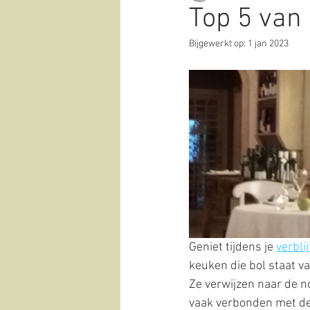
Top 5 van
Bijgewerkt op:
1 jan 2023
natuur
historie
cultu
Covid-19-corona
olijfolie
Geniet tijdens je 
verblij
keuken die bol staat va
Ze verwijzen naar de n
vaak verbonden met de