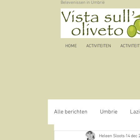
Belevenissen in Umbrië
HOME
ACTIVITEITEN
ACTIVITEI
Alle berichten
Umbrie
Lazi
Heleen Sloots
14 dec 
Autoroute
olijfolie
oli