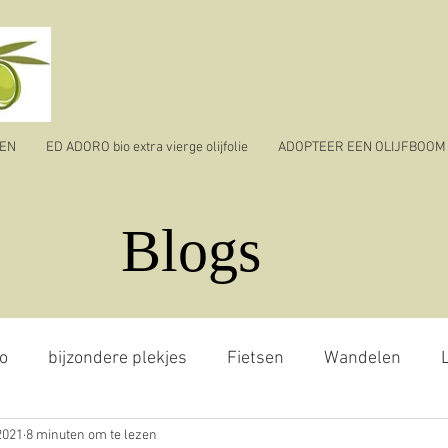
TEN
ED ADORO bio extra vierge olijfolie
ADOPTEER EEN OLIJFBOOM
Blogs
o
bijzondere plekjes
Fietsen
Wandelen
L
2021
8 minuten om te lezen
jvenpluk
reizen
ik vertrek
corona virus - covid 