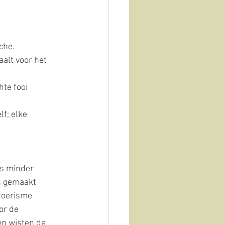
che. 
aalt voor het 
hte fooi 
f; elke 
 is minder 
n gemaakt 
toerisme 
or de 
en wisten de 