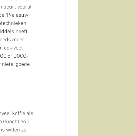
 beurt vooral 
 de 19e eeuw 
etechnieken 
iddels heeft 
eeds meer. 
n ook veel 
 DOC of DOCG-
 niets, goede 
veel koffie als 
o (lunch) en 1 
ns willen ze 