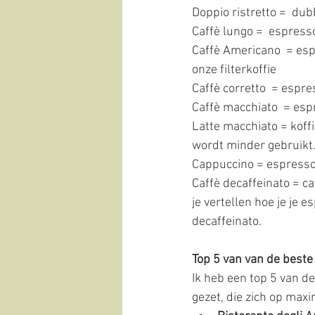
Doppio ristretto =  dub
Caffè lungo =  espress
Caffè Americano  = esp
onze filterkoffie
Caffè corretto  = espre
Caffè macchiato  = espr
Latte macchiato = koffi
wordt minder gebruikt.
Cappuccino = espresso
Caffè decaffeinato = caf
je vertellen hoe je je 
decaffeinato. 
Top 5 van van de beste 
Ik heb een top 5 van d
gezet, die zich op max