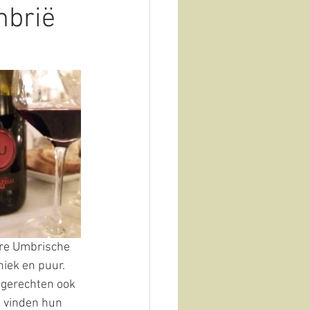
mbrië
Vista sull'oliveto
bare Umbrische 
niek en puur. 
 gerechten ook 
 vinden hun 