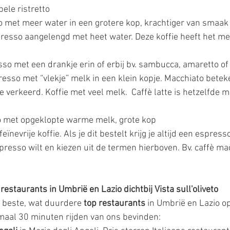
bele ristretto
o met meer water in een grotere kop, krachtiger van smaak
resso aangelengd met heet water. Deze koffie heeft het m
sso met een drankje erin of erbij bv
. sambucca, amaretto of 
esso met “vlekje” melk in een klein kopje. Macchiato beteke
e verkeerd. Koffie met veel melk.  Caffè latte is hetzelfde 
 
 met opgeklopte warme melk, grote kop
eïnevrije koffie. Als je dit bestelt krijg je altijd een espre
espresso wilt en kiezen uit de termen hierboven. Bv. caffè ma
restaurants in Umbrië en Lazio dichtbij Vista sull'oliveto 
e beste, wat duurdere 
top restaurants
 in Umbrië en Lazio op 
imaal 30 minuten rijden van ons bevinden: