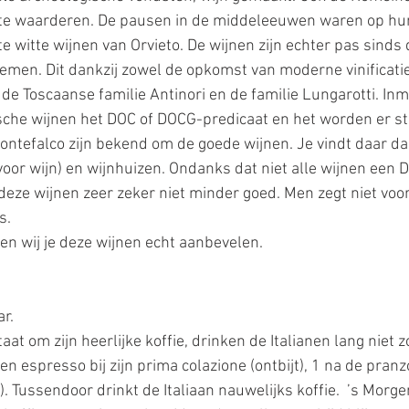
te waarderen. De pausen in de middeleeuwen waren op hun
e witte wijnen van Orvieto. De wijnen zijn echter pas sinds
men. Dit dankzij zowel de opkomst van moderne vinificati
de Toscaanse familie Antinori en de familie Lungarotti. Inm
sche wijnen het DOC of DOCG-predicaat en het worden er st
ntefalco zijn bekend om de goede wijnen. Je vindt daar da
voor wijn) en wijnhuizen. Ondanks dat niet alle wijnen een
deze wijnen zeer zeker niet minder goed. Men zegt niet voor
s. 
en wij je deze wijnen echt aanbevelen. 
ar.
at om zijn heerlijke koffie, drinken de Italianen lang niet zo
een espresso bij zijn prima colazione (ontbijt), 1 na de pranz
. Tussendoor drinkt de Italiaan nauwelijks koffie.  ’s Morge