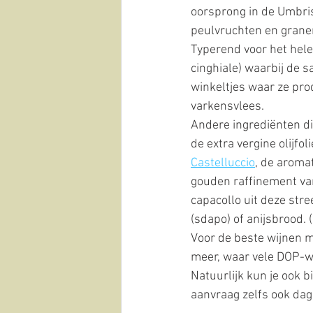
oorsprong in de Umbri
peulvruchten en grane
Typerend voor het hele
cinghiale) waarbij de sa
winkeltjes waar ze pro
varkensvlees.
Andere ingrediënten di
de extra vergine olijfol
Castelluccio
, de aroma
gouden raffinement van
capacollo uit deze str
(sdapo) of anijsbrood. (
Voor de beste wijnen m
meer, waar vele DOP-w
Natuurlijk kun je ook b
aanvraag zelfs ook dage