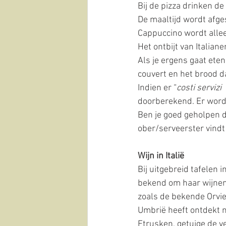
Bij de pizza drinken de
De maaltijd wordt afge
Cappuccino wordt allee
Het ontbijt van Italian
Als je ergens gaat eten b
couvert en het brood da
Indien er “
costi servizi
doorberekend. Er wordt
Ben je goed geholpen d
ober/serveerster vindt 
Wijn in Italië 
Bij uitgebreid tafelen i
bekend om haar wijnen
zoals de bekende Orvie
Umbrië heeft ontdekt n
Etrusken, getuige de v