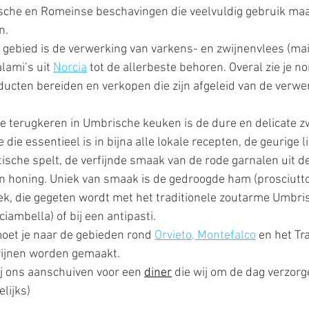
sche en Romeinse beschavingen die veelvuldig gebruik maa
n.
 gebied is de verwerking van varkens- en zwijnenvlees (mai
lami’s uit 
Norcia
 tot de allerbeste behoren. Overal zie je nor
ducten bereiden en verkopen die zijn afgeleid van de verwe
e terugkeren in Umbrische keuken is de dure en delicate zwa
ie die essentieel is in bijna alle lokale recepten, de geurige l
tische spelt, de verfijnde smaak van de rode garnalen uit d
 honing. Uniek van smaak is de gedroogde ham (prosciutto
eek, die gegeten wordt met het traditionele zoutarme Umbri
ciambella) of bij een antipasti. 
oet je naar de gebieden rond 
Orvieto, Montefalco
 en het T
ijnen worden gemaakt.
ij ons aanschuiven voor een 
diner
die wij om de dag verzorge
lijks) 