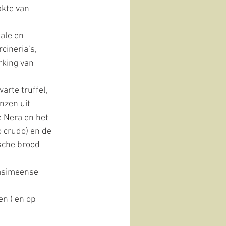
kte van 
ale en 
cineria’s, 
rking van 
rte truffel, 
inzen uit 
e Nera en het 
 crudo) en de 
sche brood 
rasimeense 
n ( en op 