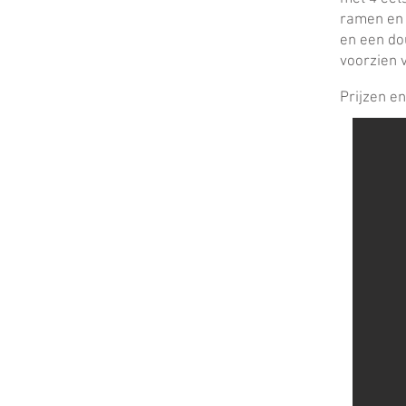
ramen en 
en een do
voorzien v
Prijzen e