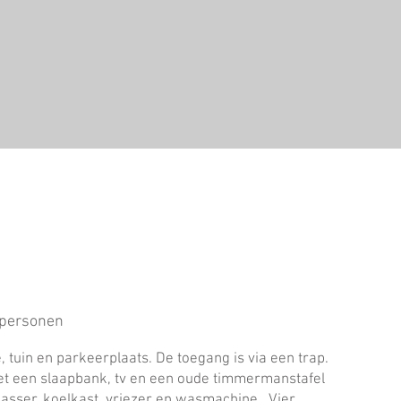
3 personen
tuin en parkeerplaats. De toegang is via een trap.
met een slaapbank, tv en een oude timmermanstafel
asser, koelkast, vriezer en wasmachine. Vier