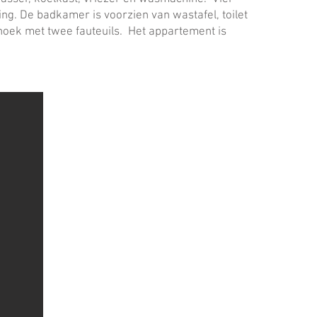
g. De badkamer is voorzien van wastafel, toilet
oek met twee fauteuils. Het appartement is