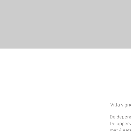
Villa vig
De depend
De opperv
met 4 eet