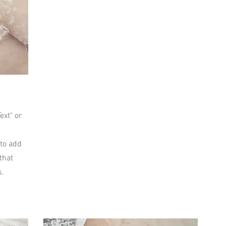
ext" or
 to add
that
s.