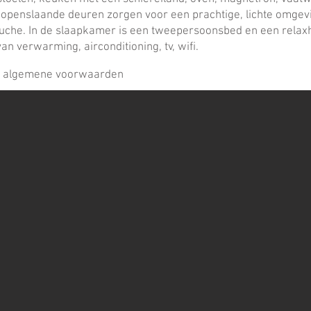
openslaande deuren zorgen voor een prachtige, lichte omgevin
uche. In de slaapkamer is een tweepersoonsbed en een relaxh
an verwarming, airconditioning, tv, wifi.
n algemene voorwaarden