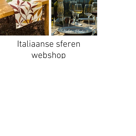
Italiaanse sferen
webshop
Denk je aan Italië, dan denk je aan
zon, lange tafels en genieten van
heerlijk eten, een goed glas wijn en de
beste olijfolie. Bij Italiaanse sferen
breng ik die Italiaanse sfeer graag
naar jouw huis. In mijn webshop vind
je verfijnde olijfolie en balsamico,
tafellopers, planken en schalen van
olijfhout. Alles is 100% made in Italy!
Ben je op zoek naar een bijzonder