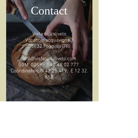
Contact
Vista sull'oliveto
Vocabolo acquavigna 3
05032 Poggiolo (TR)
info@vistasulloliveto.com
GSM:
0039 - 3 48 48 02 777
Coördinaten: N
42 25.419
, E
12 32.
863
ADRES
Vista sull'oliveto
Strada del Pozzo 33, 05030 Poggio di Otricoli