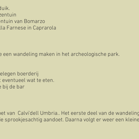
duik.
zentuin
entuin van Bomarzo
lla Farnese in Caprarola
 een wandeling maken in het archeologische park.
elegen boerderij
 eventueel wat te eten.
e bij de bar
t van Calvi'dell Umbria.. Het eerste deel van de wandeling 
die sprookjesachtig aandoet. Daarna volgt er weer een klein