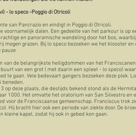
i) - lo speco -Poggio di Otricoli
e san Pancrazio en eindigt in Poggio di Otricoli.
e voornamelijk dalen. Een gedeelte van het parkour is op e
prachtige en panoramische wandeling door het bos, waarbij
ij mogen grazen. Bij lo speco bezoeken we het klooster en
e pauze
n van de belangrijkste heiligdommen van het Franciscanen.
buurt van een grot ( met daarin een spleet - lo speco) waar
bed te gaan. Vele bedevaart gangers bezoeken deze plek. Lo
ei beneden.
3 op deze plaats, die destijds bekend stond als de Hermita
jaar 1000. Het omvatte het oratorium van San Silvestro en 
ed voor de Franciscaanse gemeenschap. Franciscus trok zi
peco). Hij bracht hier ook een periode van ziekte door. De 
n kleine kapel, zodat hij ook in gebed kon gaan.