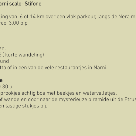
rni scalo- Stifone
ng van 6 of 14 km over een vlak parkour, langs de Nera m
ee: 3.00 p.p
en.
ë ( korte wandeling)
ound
tta of in een van de vele restaurantjes in Narni.
de
0.30 u
sprookjes achtig bos met beekjes en watervalletjes.
f wandelen door naar de mysterieuze piramide uit de Etrus
n lastige stukjes bij.