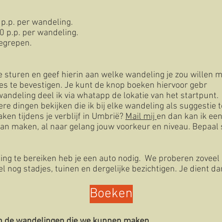
0 p.p. per wandeling.
0 p.p. per wandeling.
begrepen.
e sturen en geef hierin aan welke wandeling je zou willen m
les te bevestigen. Je kunt de knop boeken hiervoor gebr
andeling deel ik via whatapp de lokatie van het startpunt.
re dingen bekijken die ik bij elke wandeling als suggestie 
en tijdens je verblijf in Umbrië?
Mail mij
en dan kan ik ee
an maken, al naar gelang jouw voorkeur en niveau.
Bepaal 
ng te bereiken heb je een auto nodig. We proberen zoveel 
 nog stadjes, tuinen en dergelijke bezichtigen. Je dient d
.
Boeken
an de wandelingen die we kunnen maken.