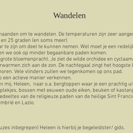
Wandelen
e maanden om te wandelen. De temperaturen zijn zeer aang
en 25 graden (en soms meer)
r te zijn om deel te kunnen nemen. Wel moet je een redelij
zien we ook op minder begaanbare paden komen.
n grote bloemenpracht. Je ziet de wilde orchidee en cyclaam
rwarmen zich aan de zon. De nachtegaal zingt het hoogste 
horen. Vele vlinders zullen we tegenkomen op ons pad.
p een actieve manier verkennen.
 mij, Heleen, naar o.a. bergtoppen waar je een prachtig ui
plekjes, bossen met eeuwen oude eiken, beuken of kastan
edeeltes van de religieuze paden van de heilige Sint Franc
mbrië en Lazio.
zes inbegrepen) Heleen is hierbij je begeleidster/ gids.