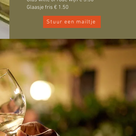
Glaasje fris € 1.50
Stuur een mailtje