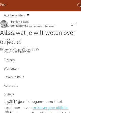
Post
Alle berichten
Heleen Sloots
Alle berichten
13 nov 2021
4 minuten om te lezen
Alles wat je wilt weten over
Umbrie
olijfolie!
Lazio
Bijgewerkt op:
22 dec 2025
bijzondere plekjes
Fietsen
Wandelen
Leven in Italië
Autoroute
olijfolie
In 2011 ben ik begonnen met het 
olijvenpluk
produceren van 
extra vergine olijfolie
reizen