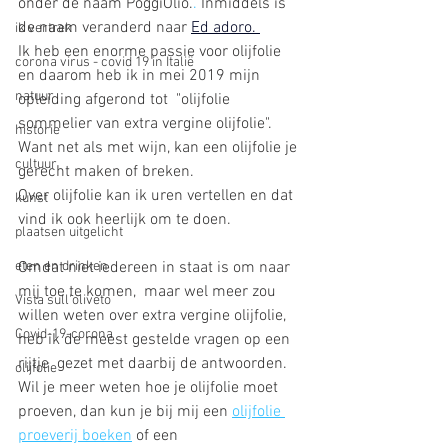
onder de naam PoggiOlio.
.
 Inmiddels is 
de naam veranderd naar
Ed adoro.
ik vertrek
Ik heb een enorme passie voor olijfolie 
corona virus - covid 19 in Italië
en daarom heb ik in mei 2019 mijn 
natuur
opleiding afgerond tot  "olijfolie 
sommelier van extra vergine olijfolie". 
historie
Want net als met wijn, kan een olijfolie je 
cultuur
gerecht maken of breken. 
Over olijfolie kan ik uren vertellen en dat 
kunst
vind ik ook heerlijk om te doen. 
plaatsen uitgelicht
Omdat niet iedereen in staat is om naar 
eten en drinken
mij toe te komen,  maar wel meer zou 
Vista sull'oliveto
willen weten over extra vergine olijfolie, 
Covid-19-corona
heb ik de meest gestelde vragen op een 
rijtje  gezet met daarbij de antwoorden. 
olijfolie
Wil je meer weten hoe je olijfolie moet 
proeven, dan kun je bij mij een 
olijfolie 
proeverij boeken
 of een 