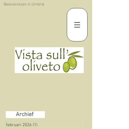
Belevenissen in Umbrië
Archief
februari 2026
(1)
1 post