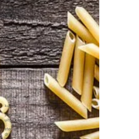
Italië
Autoroute
olijfolie
olijvenpluk
reizen
ik vertrek
corona
virus -
covid 19 in
Italië
natuur
historie
cultuur
kunst
plaatsen
uitgelicht
eten en
drinken