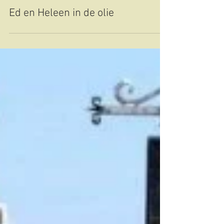
Heleen Sloots
15 apr 2018
7 minuten om te lezen
Ed en Heleen in de olie