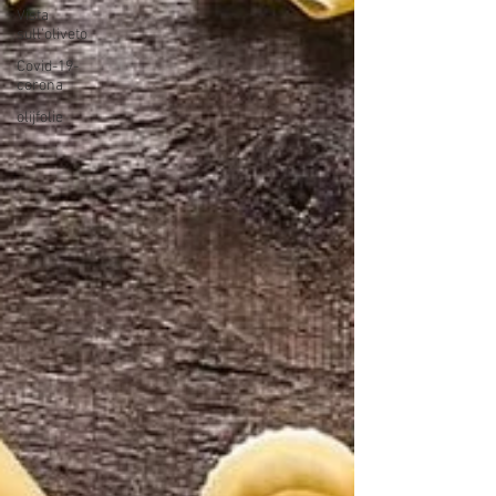
Vista
sull'oliveto
Covid-19-
corona
olijfolie