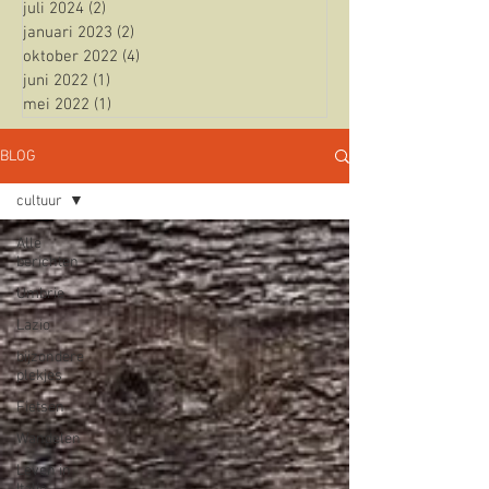
juli 2024
(2)
2 posts
januari 2023
(2)
2 posts
oktober 2022
(4)
4 posts
juni 2022
(1)
1 post
mei 2022
(1)
1 post
BLOG
cultuur
Alle
berichten
Umbrie
Lazio
bijzondere
plekjes
Fietsen
Wandelen
Leven in