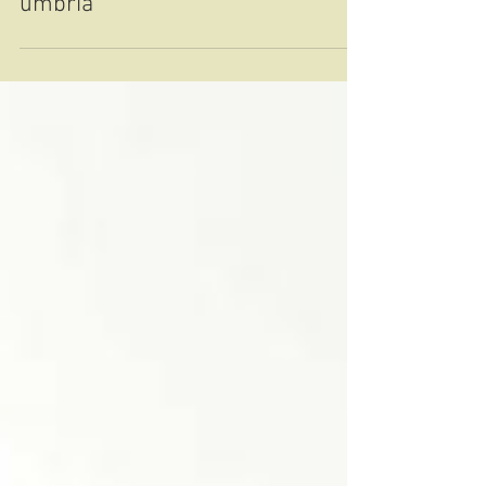
Heleen Sloots
2 jan 2023
3 minuten om te lezen
Verrassend Umbrië - Special
umbria