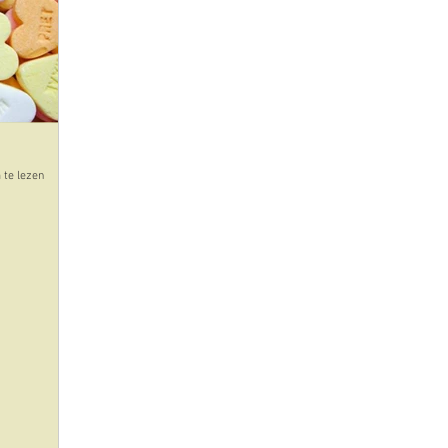
cultuur
kunst
plaatsen uitgelicht
eten en dri
id-19-corona
olijfolie
 te lezen