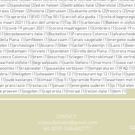
ts
2 posts
2 posts
2 posts
2 posts
2 posts
ken
(2)
spookstad
(2)
ed en heleen
(2)
eettradities Italië
(2)
kerststal
(2)
tuinen
osts
2 posts
2 posts
2 posts
2 posts
2 posts
2 po
rales
(2)
meer
(2)
historie
(2)
etrusken
(2)
vakantie umbrie
(2)
fresco's
(2)
mar
st
1 post
1 post
1 post
1 post
1 post
em
(1)
caprarola
(1)
EVO
(1)
Top 50
(1)
carciofi alla giudia.
(1)
civita di bagnoregi
1 post
1 post
1 post
1 post
us maart 2021
(1)
calvi dell'umbria
(1)
Top 30
(1)
carbonaio
(1)
Bakken in olijfol
st
1 post
1 post
1 post
1 post
Q
(1)
covid-19 januari 2021
(1)
corona maatregelen
(1)
Umbriërs
(1)
covid-19 
t
1 post
1 post
1 post
1 post
(1)
dorpsbewoners italie
(1)
Bucketlist
(1)
Francesco Colonna
(1)
afvalscheid
1 post
1 post
1 post
1 post
della Piana.
(1)
amfibieen
(1)
duurzaam
(1)
anais vaugelade
(1)
energieke oud
1 post
1 post
1 post
1 post
1 post
1 post
1 post
1 pos
eten
(1)
archeologie
(1)
Alviano
(1)
tiber
(1)
actief
(1)
valentijn
(1)
Lazio
(1)
boer
1 post
1 post
1 post
1 post
1 post
o
(1)
ledlampen
(1)
orvieto
(1)
plandelen
(1)
Grotte della Piana.
(1)
corona maa
t
1 post
1 post
1 post
1 post
1 post
ncesco Colonna
(1)
brem
(1)
bisschop
(1)
vliegen
(1)
microklimaat
(1)
ik vertre
1 post
1 post
1 post
1 post
arheid olijfolie
(1)
begraafplaats
(1)
santo Stefano
(1)
marmore
(1)
oase van 
1 post
1 post
1 post
1 post
1
ewoontes
(1)
kraanwater
(1)
pauselijke verblijven
(1)
temperaturen
(1)
FAQ
(1)
1 post
1 post
1 post
1 post
1 post
1 pos
mbria
(1)
Heiligdom
(1)
uitwaaien
(1)
top 12
(1)
restaurant top 12
(1)
villa
(1)
spoo
1 post
1 post
1 post
1 post
1 post
(1)
oude kastanjes
(1)
klimaat
(1)
top 5
(1)
pyramide Rome
(1)
waarheen met t
 post
1 post
1 post
1 post
1 post
1 post
an prancrazio
(1)
restaccio
(1)
januari
(1)
energieke ouderen
(1)
ijs
(1)
uit eten
1 post
1 post
1 post
1 post
1 post
1 pos
lie proeven
(1)
oogsten
(1)
caprarola
(1)
moraal
(1)
reizen italie
(1)
dom
(1)
CONTACT:
vistasulloliveto@gmail.com
co
tel: 0039-3484802777