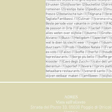
2 posts
2 posts
2 pos
Etrusken
(2)
olijfsoorten
(2)
bucketlist
(2)
drin
2 posts
2 posts
2 p
romeinen
(2)
reistips Italie
(2)
piediluco
(2)
mu
2 posts
1 post
1 po
fresco
(2)
botanische tuin
(1)
Titignana
(1)
br
1 post
1 post
Tagliata Fantibassi.
(1)
Culinair
(1)
corona vir
1 po
Beste periode voor vakantie in Umbrië
(1)
FA
1 post
1 post
1 pos
de passion in Orte
(1)
Falisci
(1)
actief
(1)
dom
1 post
1 post
alles weten over olijfolie
(1)
duomo
(1)
Grotte 
1 post
1 post
1 post
Alviano
(1)
Buzzi
(1)
Heiligdom
(1)
aperitief
(1)
1 post
1 post
wat te doen bij slecht weer
(1)
regen
(1)
duom
1 post
1 post
1 pos
duurzaam
(1)
Prodo
(1)
babboo Natale
(1)
Fra
1 post
1 post
1 post
1 post
ex-voto
(1)
Falisci
(1)
koffie
(1)
herfst
(1)
houdba
1 post
1 post
toprestaurants
(1)
borgo piu bello
(1)
koffie g
1 post
1 post
klooster
(1)
Cavo degli Zucchi
(1)
calvi dell'u
1 post
1 post
1 post
dierentuin
(1)
sportief
(1)
tevere
(1)
primi piatti
1 post
1
betaalbare restaurants
(1)
venerdi santo
(1)
s
1 post
1 post
olijven eetbaar maken
(1)
amfibieen
(1)
olijfo
ADRES
Vista sull'oliveto
Strada del Pozzo 33, 05030 Poggio di Otricoli