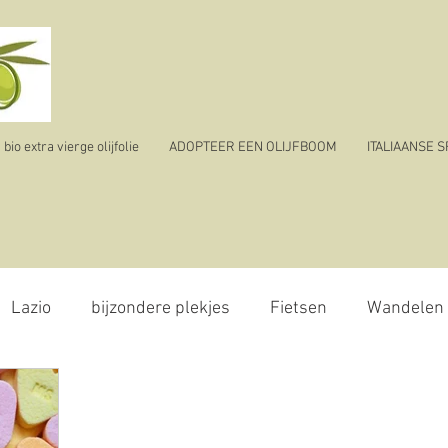
io extra vierge olijfolie
ADOPTEER EEN OLIJFBOOM
ITALIAANSE 
Lazio
bijzondere plekjes
Fietsen
Wandelen
olijvenpluk
reizen
ik vertrek
corona virus - 