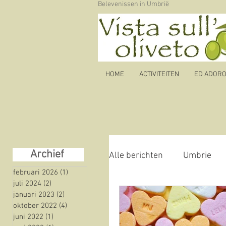
Belevenissen in Umbrië
HOME
ACTIVITEITEN
ED ADORO b
Archief
Alle berichten
Umbrie
februari 2026
(1)
1 post
juli 2024
(2)
2 posts
januari 2023
(2)
2 posts
Autoroute
olijfolie
oktober 2022
(4)
4 posts
juni 2022
(1)
1 post