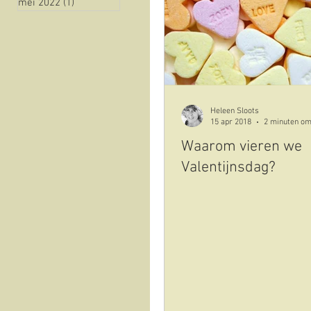
mei 2022
(1)
1 post
natuur
historie
Vista sull'oliveto
Cov
Heleen Sloots
15 apr 2018
2 minuten om
Waarom vieren we
Valentijnsdag?