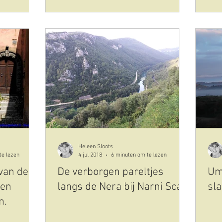
Heleen Sloots
te lezen
4 jul 2018
6 minuten om te lezen
 van de
De verborgen pareltjes
Umb
 en
langs de Nera bij Narni Scalo
sla
n.