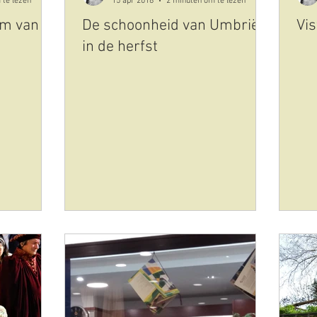
 te lezen
15 apr 2018
2 minuten om te lezen
om van
De schoonheid van Umbrië
Vis
in de herfst