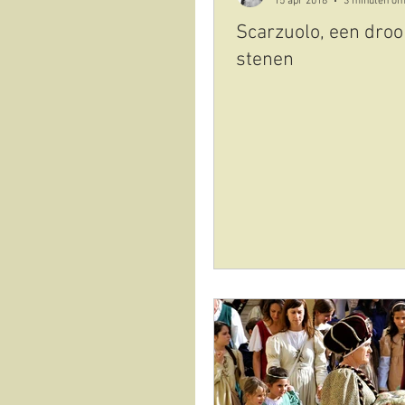
15 apr 2018
3 minuten om
Scarzuolo, een dro
stenen