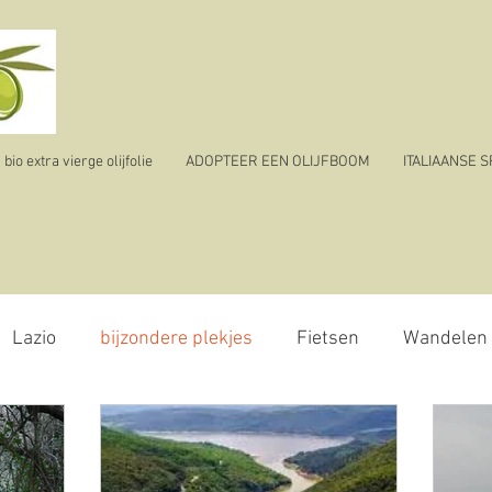
io extra vierge olijfolie
ADOPTEER EEN OLIJFBOOM
ITALIAANSE 
Lazio
bijzondere plekjes
Fietsen
Wandelen
olijvenpluk
reizen
ik vertrek
corona virus - 