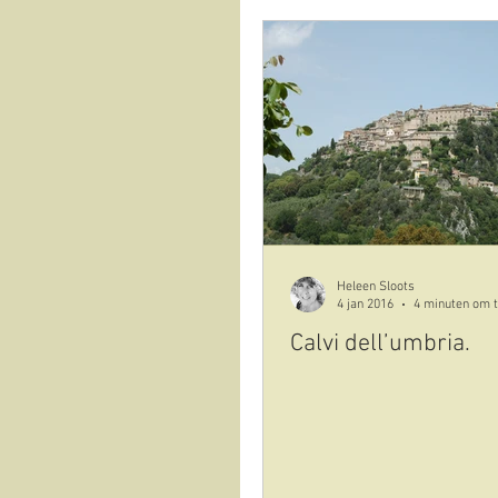
Heleen Sloots
4 jan 2016
4 minuten om t
Calvi dell’umbria.