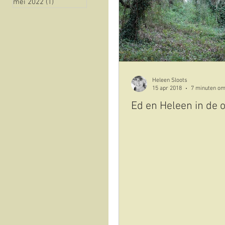
mei 2022
(1)
1 post
natuur
historie
Vista sull'oliveto
Cov
Heleen Sloots
15 apr 2018
7 minuten om
Ed en Heleen in de o