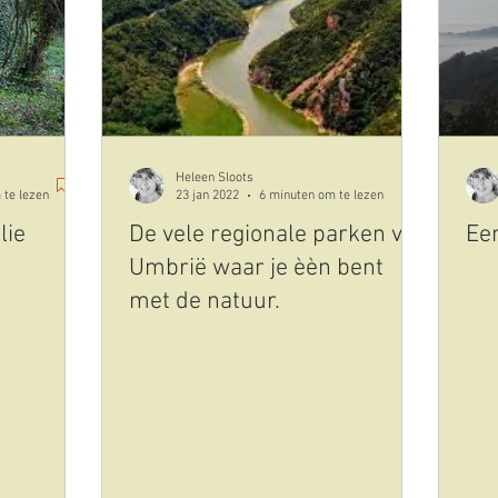
cultuur
kunst
plaatsen uitgelicht
eten en dri
id-19-corona
olijfolie
Heleen Sloots
 te lezen
23 jan 2022
6 minuten om te lezen
lie
De vele regionale parken van
Ee
Umbrië waar je èèn bent
met de natuur.