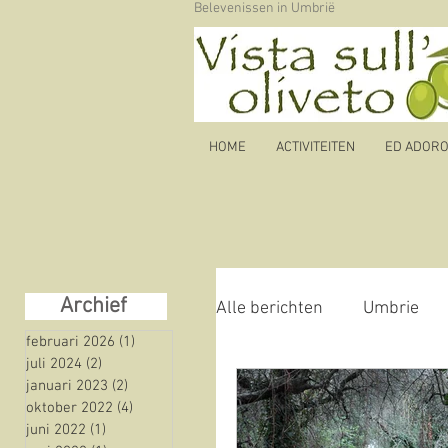
Belevenissen in Umbrië
HOME
ACTIVITEITEN
ED ADORO b
Archief
Alle berichten
Umbrie
februari 2026
(1)
1 post
juli 2024
(2)
2 posts
januari 2023
(2)
2 posts
Autoroute
olijfolie
oktober 2022
(4)
4 posts
juni 2022
(1)
1 post