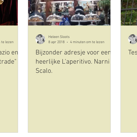
Heleen Sloots
 te lezen
8 apr 2018
4 minuten om te lezen
azio en
Bijzonder adresje voor een
Te
trade"
heerlijke L'aperitivo. Narni
Scalo.