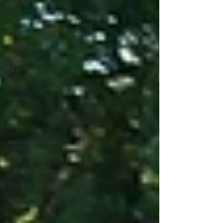
olijfolie
olijvenpluk
reizen
ik vertrek
corona virus - covid
19 in Italië
natuur
historie
cultuur
kunst
plaatsen uitgelicht
eten en drinken
Vista sull'oliveto
Covid-19-corona
olijfolie