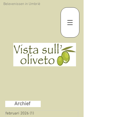
Belevenissen in Umbrië
Archief
februari 2026
(1)
1 post