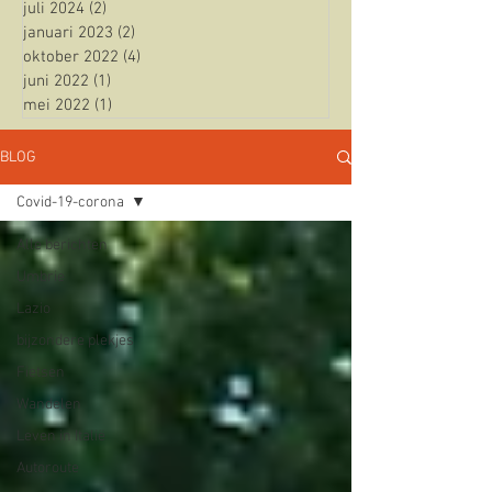
juli 2024
(2)
2 posts
januari 2023
(2)
2 posts
oktober 2022
(4)
4 posts
juni 2022
(1)
1 post
mei 2022
(1)
1 post
BLOG
Covid-19-corona
Alle berichten
Umbrie
Lazio
bijzondere plekjes
Fietsen
Wandelen
Leven in Italië
Autoroute