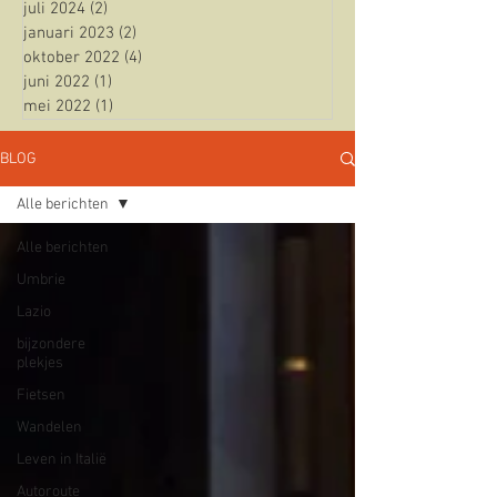
juli 2024
(2)
2 posts
januari 2023
(2)
2 posts
oktober 2022
(4)
4 posts
juni 2022
(1)
1 post
mei 2022
(1)
1 post
BLOG
Alle berichten
Alle berichten
Umbrie
Lazio
bijzondere
plekjes
Fietsen
Wandelen
Leven in Italië
Autoroute