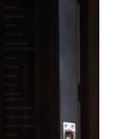
olijfolie
olijvenpluk
reizen
ik vertrek
corona virus -
covid 19 in Italië
natuur
historie
cultuur
kunst
plaatsen
uitgelicht
eten en drinken
Vista sull'oliveto
Covid-19-corona
olijfolie