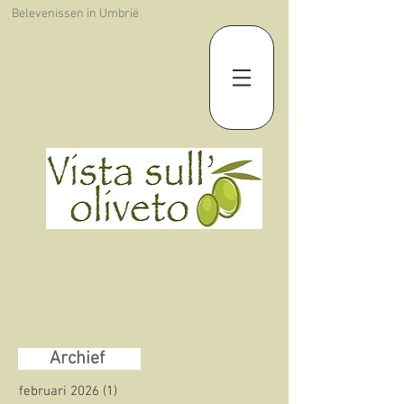
Belevenissen in Umbrië
Archief
februari 2026
(1)
1 post