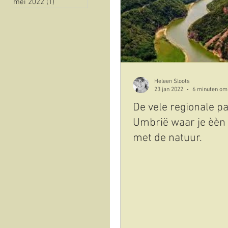
mei 2022
(1)
1 post
natuur
historie
Vista sull'oliveto
Cov
Heleen Sloots
23 jan 2022
6 minuten om 
De vele regionale p
Umbrië waar je èèn
met de natuur.