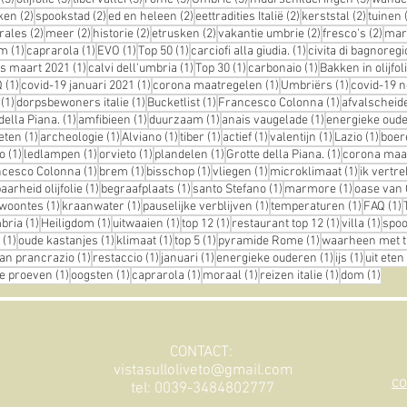
ts
2 posts
2 posts
2 posts
2 posts
2 posts
ken
(2)
spookstad
(2)
ed en heleen
(2)
eettradities Italië
(2)
kerststal
(2)
tuinen
osts
2 posts
2 posts
2 posts
2 posts
2 posts
2 po
rales
(2)
meer
(2)
historie
(2)
etrusken
(2)
vakantie umbrie
(2)
fresco's
(2)
mar
st
1 post
1 post
1 post
1 post
1 post
em
(1)
caprarola
(1)
EVO
(1)
Top 50
(1)
carciofi alla giudia.
(1)
civita di bagnoregi
1 post
1 post
1 post
1 post
us maart 2021
(1)
calvi dell'umbria
(1)
Top 30
(1)
carbonaio
(1)
Bakken in olijfol
st
1 post
1 post
1 post
1 post
Q
(1)
covid-19 januari 2021
(1)
corona maatregelen
(1)
Umbriërs
(1)
covid-19 
t
1 post
1 post
1 post
1 post
(1)
dorpsbewoners italie
(1)
Bucketlist
(1)
Francesco Colonna
(1)
afvalscheid
1 post
1 post
1 post
1 post
della Piana.
(1)
amfibieen
(1)
duurzaam
(1)
anais vaugelade
(1)
energieke oud
1 post
1 post
1 post
1 post
1 post
1 post
1 post
1 pos
eten
(1)
archeologie
(1)
Alviano
(1)
tiber
(1)
actief
(1)
valentijn
(1)
Lazio
(1)
boer
1 post
1 post
1 post
1 post
1 post
o
(1)
ledlampen
(1)
orvieto
(1)
plandelen
(1)
Grotte della Piana.
(1)
corona maa
t
1 post
1 post
1 post
1 post
1 post
ncesco Colonna
(1)
brem
(1)
bisschop
(1)
vliegen
(1)
microklimaat
(1)
ik vertre
1 post
1 post
1 post
1 post
arheid olijfolie
(1)
begraafplaats
(1)
santo Stefano
(1)
marmore
(1)
oase van 
1 post
1 post
1 post
1 post
1
ewoontes
(1)
kraanwater
(1)
pauselijke verblijven
(1)
temperaturen
(1)
FAQ
(1)
1 post
1 post
1 post
1 post
1 post
1 pos
mbria
(1)
Heiligdom
(1)
uitwaaien
(1)
top 12
(1)
restaurant top 12
(1)
villa
(1)
spoo
1 post
1 post
1 post
1 post
1 post
(1)
oude kastanjes
(1)
klimaat
(1)
top 5
(1)
pyramide Rome
(1)
waarheen met t
 post
1 post
1 post
1 post
1 post
1 post
an prancrazio
(1)
restaccio
(1)
januari
(1)
energieke ouderen
(1)
ijs
(1)
uit eten
1 post
1 post
1 post
1 post
1 post
1 pos
lie proeven
(1)
oogsten
(1)
caprarola
(1)
moraal
(1)
reizen italie
(1)
dom
(1)
CONTACT:
vistasulloliveto@gmail.com
co
tel: 0039-3484802777