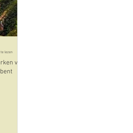
cultuur
kunst
plaatsen uitgelicht
eten en dri
id-19-corona
olijfolie
te lezen
arken van
 bent