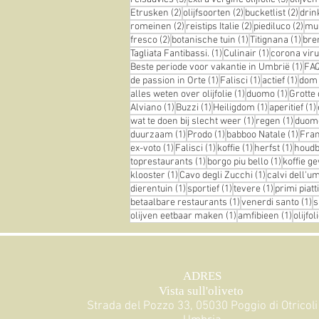
2 posts
2 posts
2 pos
Etrusken
(2)
olijfsoorten
(2)
bucketlist
(2)
drin
2 posts
2 posts
2 p
romeinen
(2)
reistips Italie
(2)
piediluco
(2)
mu
2 posts
1 post
1 po
fresco
(2)
botanische tuin
(1)
Titignana
(1)
br
1 post
1 post
Tagliata Fantibassi.
(1)
Culinair
(1)
corona vir
1 po
Beste periode voor vakantie in Umbrië
(1)
FA
1 post
1 post
1 pos
de passion in Orte
(1)
Falisci
(1)
actief
(1)
dom
1 post
1 post
alles weten over olijfolie
(1)
duomo
(1)
Grotte 
1 post
1 post
1 post
Alviano
(1)
Buzzi
(1)
Heiligdom
(1)
aperitief
(1)
1 post
1 post
wat te doen bij slecht weer
(1)
regen
(1)
duom
1 post
1 post
1 pos
duurzaam
(1)
Prodo
(1)
babboo Natale
(1)
Fra
1 post
1 post
1 post
1 post
ex-voto
(1)
Falisci
(1)
koffie
(1)
herfst
(1)
houdba
1 post
1 post
toprestaurants
(1)
borgo piu bello
(1)
koffie g
1 post
1 post
klooster
(1)
Cavo degli Zucchi
(1)
calvi dell'u
1 post
1 post
1 post
dierentuin
(1)
sportief
(1)
tevere
(1)
primi piatti
1 post
1
betaalbare restaurants
(1)
venerdi santo
(1)
s
1 post
1 post
olijven eetbaar maken
(1)
amfibieen
(1)
olijfo
ADRES
Vista sull'oliveto
Strada del Pozzo 33, 05030 Poggio di Otricoli