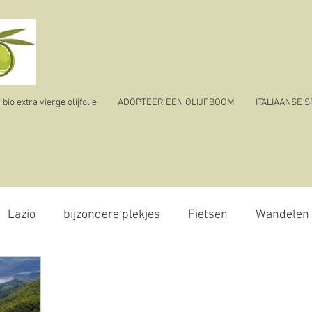
io extra vierge olijfolie
ADOPTEER EEN OLIJFBOOM
ITALIAANSE 
Lazio
bijzondere plekjes
Fietsen
Wandelen
olijvenpluk
reizen
ik vertrek
corona virus - 