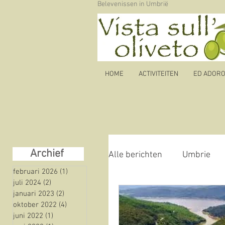
Belevenissen in Umbrië
HOME
ACTIVITEITEN
ED ADORO b
Archief
Alle berichten
Umbrie
februari 2026
(1)
1 post
juli 2024
(2)
2 posts
januari 2023
(2)
2 posts
Autoroute
olijfolie
oktober 2022
(4)
4 posts
juni 2022
(1)
1 post