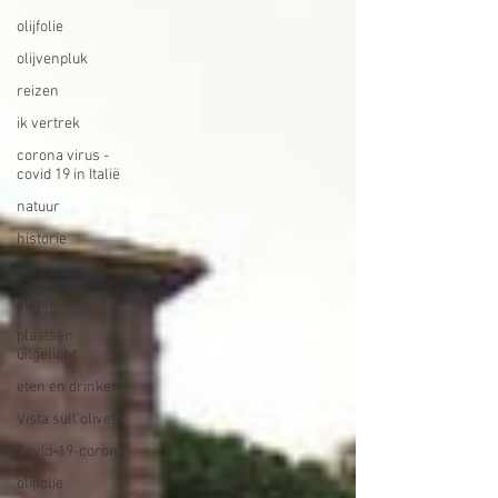
olijfolie
olijvenpluk
reizen
ik vertrek
corona virus -
covid 19 in Italië
natuur
historie
cultuur
kunst
plaatsen
uitgelicht
eten en drinken
Vista sull'oliveto
Covid-19-corona
olijfolie