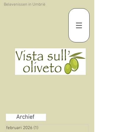
Belevenissen in Umbrië
Archief
februari 2026
(1)
1 post