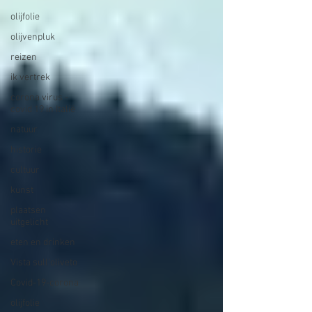
olijfolie
olijvenpluk
reizen
ik vertrek
corona virus -
covid 19 in Italië
natuur
historie
cultuur
kunst
plaatsen
uitgelicht
eten en drinken
Vista sull'oliveto
Covid-19-corona
olijfolie