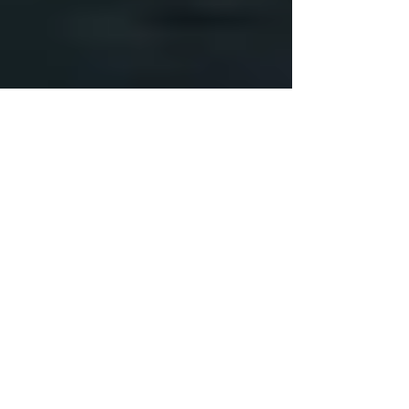
Heleen Sloots
4 feb 2021
2 minuten om te lezen
Romatische route door Umbria.