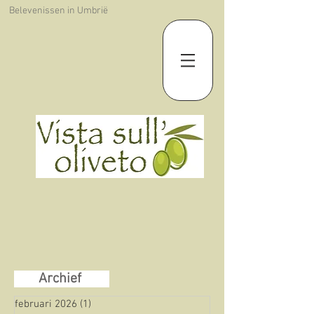
Belevenissen in Umbrië
Archief
februari 2026
(1)
1 post