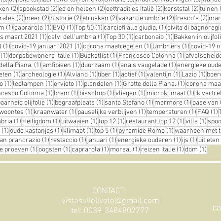
ts
2 posts
2 posts
2 posts
2 posts
2 posts
ken
(2)
spookstad
(2)
ed en heleen
(2)
eettradities Italië
(2)
kerststal
(2)
tuinen
osts
2 posts
2 posts
2 posts
2 posts
2 posts
2 po
rales
(2)
meer
(2)
historie
(2)
etrusken
(2)
vakantie umbrie
(2)
fresco's
(2)
mar
st
1 post
1 post
1 post
1 post
1 post
em
(1)
caprarola
(1)
EVO
(1)
Top 50
(1)
carciofi alla giudia.
(1)
civita di bagnoregi
1 post
1 post
1 post
1 post
us maart 2021
(1)
calvi dell'umbria
(1)
Top 30
(1)
carbonaio
(1)
Bakken in olijfol
st
1 post
1 post
1 post
1 post
Q
(1)
covid-19 januari 2021
(1)
corona maatregelen
(1)
Umbriërs
(1)
covid-19 
t
1 post
1 post
1 post
1 post
(1)
dorpsbewoners italie
(1)
Bucketlist
(1)
Francesco Colonna
(1)
afvalscheid
1 post
1 post
1 post
1 post
della Piana.
(1)
amfibieen
(1)
duurzaam
(1)
anais vaugelade
(1)
energieke oud
1 post
1 post
1 post
1 post
1 post
1 post
1 post
1 pos
eten
(1)
archeologie
(1)
Alviano
(1)
tiber
(1)
actief
(1)
valentijn
(1)
Lazio
(1)
boer
1 post
1 post
1 post
1 post
1 post
o
(1)
ledlampen
(1)
orvieto
(1)
plandelen
(1)
Grotte della Piana.
(1)
corona maa
t
1 post
1 post
1 post
1 post
1 post
ncesco Colonna
(1)
brem
(1)
bisschop
(1)
vliegen
(1)
microklimaat
(1)
ik vertre
1 post
1 post
1 post
1 post
arheid olijfolie
(1)
begraafplaats
(1)
santo Stefano
(1)
marmore
(1)
oase van 
1 post
1 post
1 post
1 post
1
ewoontes
(1)
kraanwater
(1)
pauselijke verblijven
(1)
temperaturen
(1)
FAQ
(1)
1 post
1 post
1 post
1 post
1 post
1 pos
mbria
(1)
Heiligdom
(1)
uitwaaien
(1)
top 12
(1)
restaurant top 12
(1)
villa
(1)
spoo
1 post
1 post
1 post
1 post
1 post
(1)
oude kastanjes
(1)
klimaat
(1)
top 5
(1)
pyramide Rome
(1)
waarheen met t
 post
1 post
1 post
1 post
1 post
1 post
an prancrazio
(1)
restaccio
(1)
januari
(1)
energieke ouderen
(1)
ijs
(1)
uit eten
1 post
1 post
1 post
1 post
1 post
1 pos
lie proeven
(1)
oogsten
(1)
caprarola
(1)
moraal
(1)
reizen italie
(1)
dom
(1)
CONTACT:
vistasulloliveto@gmail.com
co
tel: 0039-3484802777