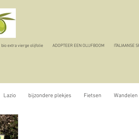
io extra vierge olijfolie
ADOPTEER EEN OLIJFBOOM
ITALIAANSE 
Lazio
bijzondere plekjes
Fietsen
Wandelen
olijvenpluk
reizen
ik vertrek
corona virus - 