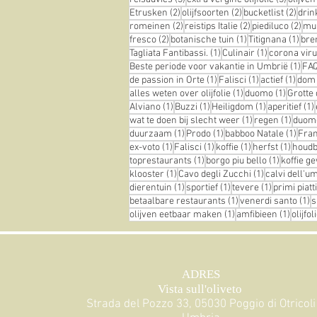
2 posts
2 posts
2 pos
Etrusken
(2)
olijfsoorten
(2)
bucketlist
(2)
drin
2 posts
2 posts
2 p
romeinen
(2)
reistips Italie
(2)
piediluco
(2)
mu
2 posts
1 post
1 po
fresco
(2)
botanische tuin
(1)
Titignana
(1)
br
1 post
1 post
Tagliata Fantibassi.
(1)
Culinair
(1)
corona vir
1 po
Beste periode voor vakantie in Umbrië
(1)
FA
1 post
1 post
1 pos
de passion in Orte
(1)
Falisci
(1)
actief
(1)
dom
1 post
1 post
alles weten over olijfolie
(1)
duomo
(1)
Grotte 
1 post
1 post
1 post
Alviano
(1)
Buzzi
(1)
Heiligdom
(1)
aperitief
(1)
1 post
1 post
wat te doen bij slecht weer
(1)
regen
(1)
duom
1 post
1 post
1 pos
duurzaam
(1)
Prodo
(1)
babboo Natale
(1)
Fra
1 post
1 post
1 post
1 post
ex-voto
(1)
Falisci
(1)
koffie
(1)
herfst
(1)
houdba
1 post
1 post
toprestaurants
(1)
borgo piu bello
(1)
koffie g
1 post
1 post
klooster
(1)
Cavo degli Zucchi
(1)
calvi dell'u
1 post
1 post
1 post
dierentuin
(1)
sportief
(1)
tevere
(1)
primi piatti
1 post
1
betaalbare restaurants
(1)
venerdi santo
(1)
s
1 post
1 post
olijven eetbaar maken
(1)
amfibieen
(1)
olijfo
ADRES
Vista sull'oliveto
Strada del Pozzo 33, 05030 Poggio di Otricoli