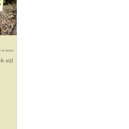
cultuur
kunst
plaatsen uitgelicht
eten en dri
id-19-corona
olijfolie
 te lezen
k vol