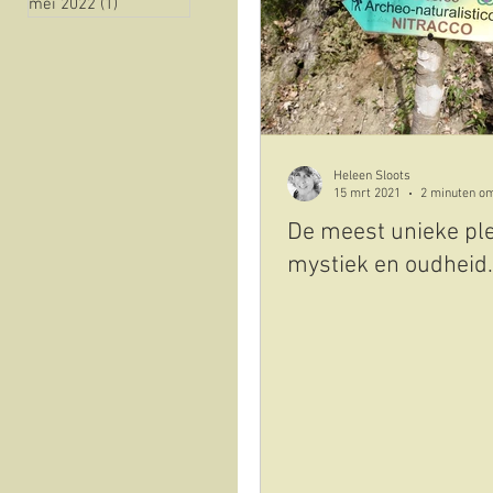
mei 2022
(1)
1 post
natuur
historie
Vista sull'oliveto
Cov
Heleen Sloots
15 mrt 2021
2 minuten om
De meest unieke ple
mystiek en oudheid.