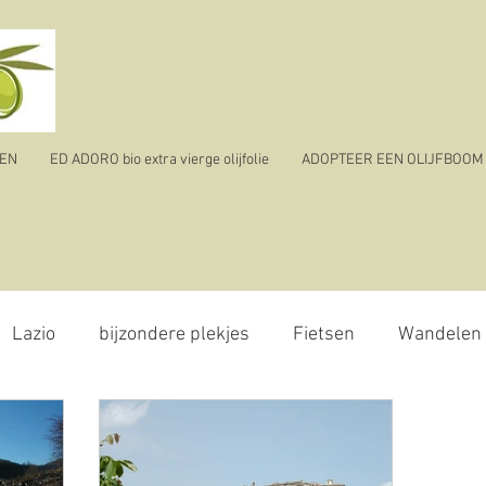
TEN
ED ADORO bio extra vierge olijfolie
ADOPTEER EEN OLIJFBOOM
Lazio
bijzondere plekjes
Fietsen
Wandelen
olijvenpluk
reizen
ik vertrek
corona virus - 