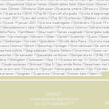
ts
2 posts
2 posts
2 posts
2 posts
2 posts
ken
(2)
spookstad
(2)
ed en heleen
(2)
eettradities Italië
(2)
kerststal
(2)
tuinen
osts
2 posts
2 posts
2 posts
2 posts
2 posts
2 po
rales
(2)
meer
(2)
historie
(2)
etrusken
(2)
vakantie umbrie
(2)
fresco's
(2)
mar
st
1 post
1 post
1 post
1 post
1 post
em
(1)
caprarola
(1)
EVO
(1)
Top 50
(1)
carciofi alla giudia.
(1)
civita di bagnoregi
1 post
1 post
1 post
1 post
us maart 2021
(1)
calvi dell'umbria
(1)
Top 30
(1)
carbonaio
(1)
Bakken in olijfol
st
1 post
1 post
1 post
1 post
Q
(1)
covid-19 januari 2021
(1)
corona maatregelen
(1)
Umbriërs
(1)
covid-19 
t
1 post
1 post
1 post
1 post
(1)
dorpsbewoners italie
(1)
Bucketlist
(1)
Francesco Colonna
(1)
afvalscheid
1 post
1 post
1 post
1 post
della Piana.
(1)
amfibieen
(1)
duurzaam
(1)
anais vaugelade
(1)
energieke oud
1 post
1 post
1 post
1 post
1 post
1 post
1 post
1 pos
eten
(1)
archeologie
(1)
Alviano
(1)
tiber
(1)
actief
(1)
valentijn
(1)
Lazio
(1)
boer
1 post
1 post
1 post
1 post
1 post
o
(1)
ledlampen
(1)
orvieto
(1)
plandelen
(1)
Grotte della Piana.
(1)
corona maa
t
1 post
1 post
1 post
1 post
1 post
ncesco Colonna
(1)
brem
(1)
bisschop
(1)
vliegen
(1)
microklimaat
(1)
ik vertre
1 post
1 post
1 post
1 post
arheid olijfolie
(1)
begraafplaats
(1)
santo Stefano
(1)
marmore
(1)
oase van 
1 post
1 post
1 post
1 post
1
ewoontes
(1)
kraanwater
(1)
pauselijke verblijven
(1)
temperaturen
(1)
FAQ
(1)
1 post
1 post
1 post
1 post
1 post
1 pos
mbria
(1)
Heiligdom
(1)
uitwaaien
(1)
top 12
(1)
restaurant top 12
(1)
villa
(1)
spoo
1 post
1 post
1 post
1 post
1 post
(1)
oude kastanjes
(1)
klimaat
(1)
top 5
(1)
pyramide Rome
(1)
waarheen met t
 post
1 post
1 post
1 post
1 post
1 post
an prancrazio
(1)
restaccio
(1)
januari
(1)
energieke ouderen
(1)
ijs
(1)
uit eten
1 post
1 post
1 post
1 post
1 post
1 pos
lie proeven
(1)
oogsten
(1)
caprarola
(1)
moraal
(1)
reizen italie
(1)
dom
(1)
CONTACT:
vistasulloliveto@gmail.com
co
tel: 0039-3484802777