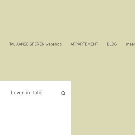
ITALIAANSE SFEREN webshop
APPARTEMENT
BLOG
mee
Leven in Italië
covid 19 in Italië