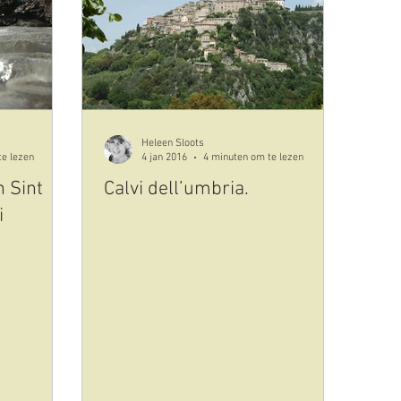
cultuur
kunst
plaatsen uitgelicht
eten en dri
id-19-corona
olijfolie
Heleen Sloots
te lezen
4 jan 2016
4 minuten om te lezen
n Sint
Calvi dell’umbria.
i