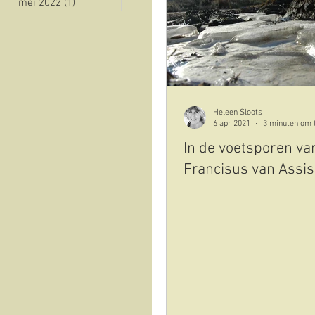
mei 2022
(1)
1 post
natuur
historie
Vista sull'oliveto
Cov
Heleen Sloots
6 apr 2021
3 minuten om 
In de voetsporen va
Francisus van Assis