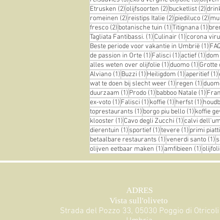
2 posts
2 posts
2 pos
Etrusken
(2)
olijfsoorten
(2)
bucketlist
(2)
drin
2 posts
2 posts
2 p
romeinen
(2)
reistips Italie
(2)
piediluco
(2)
mu
2 posts
1 post
1 po
fresco
(2)
botanische tuin
(1)
Titignana
(1)
br
1 post
1 post
Tagliata Fantibassi.
(1)
Culinair
(1)
corona vir
1 po
Beste periode voor vakantie in Umbrië
(1)
FA
1 post
1 post
1 pos
de passion in Orte
(1)
Falisci
(1)
actief
(1)
dom
1 post
1 post
alles weten over olijfolie
(1)
duomo
(1)
Grotte 
1 post
1 post
1 post
Alviano
(1)
Buzzi
(1)
Heiligdom
(1)
aperitief
(1)
1 post
1 post
wat te doen bij slecht weer
(1)
regen
(1)
duom
1 post
1 post
1 pos
duurzaam
(1)
Prodo
(1)
babboo Natale
(1)
Fra
1 post
1 post
1 post
1 post
ex-voto
(1)
Falisci
(1)
koffie
(1)
herfst
(1)
houdba
1 post
1 post
toprestaurants
(1)
borgo piu bello
(1)
koffie g
1 post
1 post
klooster
(1)
Cavo degli Zucchi
(1)
calvi dell'u
1 post
1 post
1 post
dierentuin
(1)
sportief
(1)
tevere
(1)
primi piatti
1 post
1
betaalbare restaurants
(1)
venerdi santo
(1)
s
1 post
1 post
olijven eetbaar maken
(1)
amfibieen
(1)
olijfo
ADRES
Vista sull'oliveto
Strada del Pozzo 33, 05030 Poggio di Otricoli