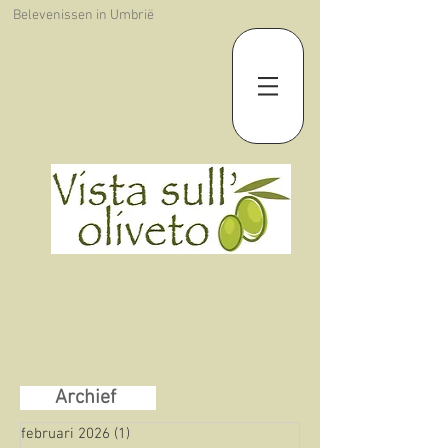
Belevenissen in Umbrië
Archief
februari 2026
(1)
1 post