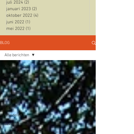
juli 2024
(2)
2 posts
januari 2023
(2)
2 posts
oktober 2022
(4)
4 posts
juni 2022
(1)
1 post
mei 2022
(1)
1 post
BLOG
Alle berichten
Alle berichten
Umbrie
Lazio
bijzondere
plekjes
Fietsen
Wandelen
Leven in Italië
Autoroute