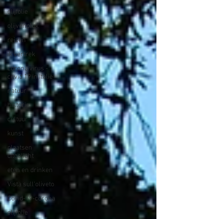
olijfolie
olijvenpluk
reizen
ik vertrek
corona virus -
covid 19 in Italië
natuur
historie
cultuur
kunst
plaatsen
uitgelicht
eten en drinken
Vista sull'oliveto
Covid-19-corona
olijfolie