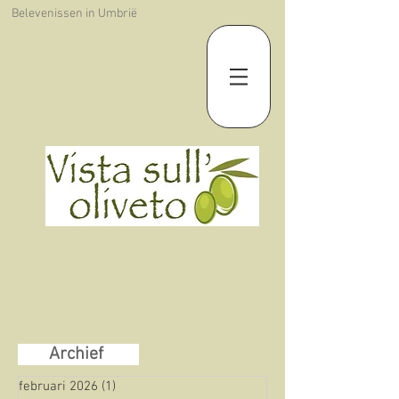
Belevenissen in Umbrië
Archief
februari 2026
(1)
1 post