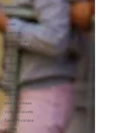
olijfolie
olijvenpluk
reizen
ik vertrek
corona virus -
covid 19 in Italië
natuur
historie
cultuur
kunst
plaatsen
uitgelicht
eten en drinken
Vista sull'oliveto
Covid-19-corona
olijfolie