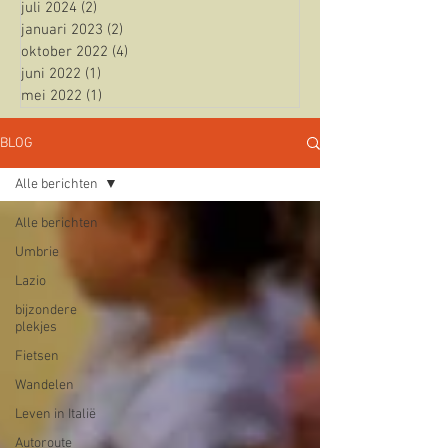
juli 2024
(2)
2 posts
januari 2023
(2)
2 posts
oktober 2022
(4)
4 posts
juni 2022
(1)
1 post
mei 2022
(1)
1 post
BLOG
Alle berichten
Alle berichten
Umbrie
Lazio
bijzondere
plekjes
Fietsen
Wandelen
Leven in Italië
Autoroute