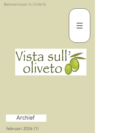
Belevenissen in Umbrië
Archief
februari 2026
(1)
1 post