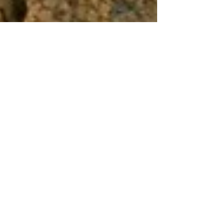
Heleen Sloots
15 apr 2018
4 minuten om te lezen
"Festa di San Pancrazio en de
Giostra delle contrade"