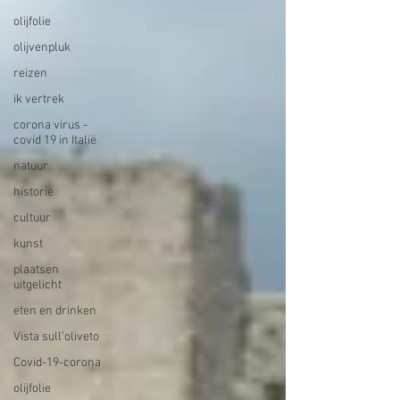
olijfolie
olijvenpluk
reizen
ik vertrek
corona virus -
covid 19 in Italië
natuur
historie
cultuur
kunst
plaatsen
uitgelicht
eten en drinken
Vista sull'oliveto
Covid-19-corona
olijfolie