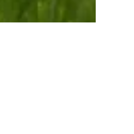
Heleen Sloots
24 jun 2021
2 minuten om te lezen
Terug in de tijd in Poggio di otricoli