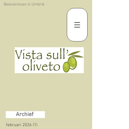
Belevenissen in Umbrië
Archief
februari 2026
(1)
1 post