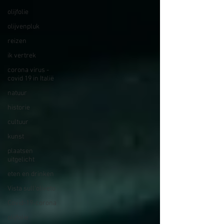
olijfolie
olijvenpluk
reizen
ik vertrek
corona virus -
covid 19 in Italië
natuur
historie
cultuur
kunst
plaatsen
uitgelicht
eten en drinken
Vista sull'oliveto
Covid-19-corona
olijfolie