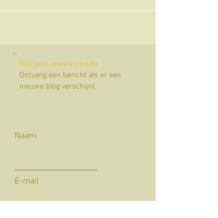
Umbrië
Mis geen enkele update
Ontvang een bericht als er een
nieuwe blog verschijnt.
Naam
E-mail