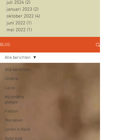
juli 2024
(2)
2 posts
januari 2023
(2)
2 posts
oktober 2022
(4)
4 posts
juni 2022
(1)
1 post
mei 2022
(1)
1 post
BLOG
Alle berichten
Alle berichten
Umbrie
Lazio
bijzondere
plekjes
Fietsen
Wandelen
Leven in Italië
Autoroute