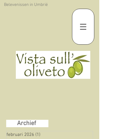
Belevenissen in Umbrië
Archief
februari 2026
(1)
1 post