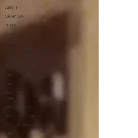
olijfolie
olijvenpluk
reizen
ik vertrek
corona virus -
covid 19 in Italië
natuur
historie
cultuur
kunst
plaatsen
uitgelicht
eten en drinken
Vista sull'oliveto
Covid-19-corona
olijfolie