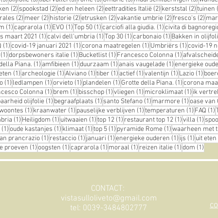
ts
2 posts
2 posts
2 posts
2 posts
2 posts
ken
(2)
spookstad
(2)
ed en heleen
(2)
eettradities Italië
(2)
kerststal
(2)
tuinen
osts
2 posts
2 posts
2 posts
2 posts
2 posts
2 po
rales
(2)
meer
(2)
historie
(2)
etrusken
(2)
vakantie umbrie
(2)
fresco's
(2)
mar
st
1 post
1 post
1 post
1 post
1 post
em
(1)
caprarola
(1)
EVO
(1)
Top 50
(1)
carciofi alla giudia.
(1)
civita di bagnoregi
1 post
1 post
1 post
1 post
us maart 2021
(1)
calvi dell'umbria
(1)
Top 30
(1)
carbonaio
(1)
Bakken in olijfol
st
1 post
1 post
1 post
1 post
Q
(1)
covid-19 januari 2021
(1)
corona maatregelen
(1)
Umbriërs
(1)
covid-19 
t
1 post
1 post
1 post
1 post
(1)
dorpsbewoners italie
(1)
Bucketlist
(1)
Francesco Colonna
(1)
afvalscheid
1 post
1 post
1 post
1 post
della Piana.
(1)
amfibieen
(1)
duurzaam
(1)
anais vaugelade
(1)
energieke oud
1 post
1 post
1 post
1 post
1 post
1 post
1 post
1 pos
eten
(1)
archeologie
(1)
Alviano
(1)
tiber
(1)
actief
(1)
valentijn
(1)
Lazio
(1)
boer
1 post
1 post
1 post
1 post
1 post
o
(1)
ledlampen
(1)
orvieto
(1)
plandelen
(1)
Grotte della Piana.
(1)
corona maa
t
1 post
1 post
1 post
1 post
1 post
ncesco Colonna
(1)
brem
(1)
bisschop
(1)
vliegen
(1)
microklimaat
(1)
ik vertre
1 post
1 post
1 post
1 post
arheid olijfolie
(1)
begraafplaats
(1)
santo Stefano
(1)
marmore
(1)
oase van 
1 post
1 post
1 post
1 post
1
ewoontes
(1)
kraanwater
(1)
pauselijke verblijven
(1)
temperaturen
(1)
FAQ
(1)
1 post
1 post
1 post
1 post
1 post
1 pos
mbria
(1)
Heiligdom
(1)
uitwaaien
(1)
top 12
(1)
restaurant top 12
(1)
villa
(1)
spoo
1 post
1 post
1 post
1 post
1 post
(1)
oude kastanjes
(1)
klimaat
(1)
top 5
(1)
pyramide Rome
(1)
waarheen met t
 post
1 post
1 post
1 post
1 post
1 post
an prancrazio
(1)
restaccio
(1)
januari
(1)
energieke ouderen
(1)
ijs
(1)
uit eten
1 post
1 post
1 post
1 post
1 post
1 pos
lie proeven
(1)
oogsten
(1)
caprarola
(1)
moraal
(1)
reizen italie
(1)
dom
(1)
CONTACT:
vistasulloliveto@gmail.com
co
tel: 0039-3484802777