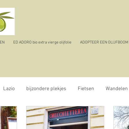
TEN
ED ADORO bio extra vierge olijfolie
ADOPTEER EEN OLIJFBOOM
Lazio
bijzondere plekjes
Fietsen
Wandelen
olijvenpluk
reizen
ik vertrek
corona virus - 