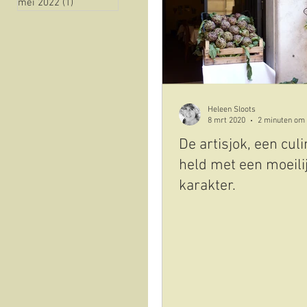
mei 2022
(1)
1 post
natuur
historie
Vista sull'oliveto
Cov
Heleen Sloots
8 mrt 2020
2 minuten om 
De artisjok, een culi
held met een moeili
karakter.