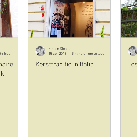
cultuur
kunst
plaatsen uitgelicht
eten en dri
id-19-corona
olijfolie
Heleen Sloots
te lezen
15 apr 2018
5 minuten om te lezen
naire
Kersttraditie in Italië.
Te
jk