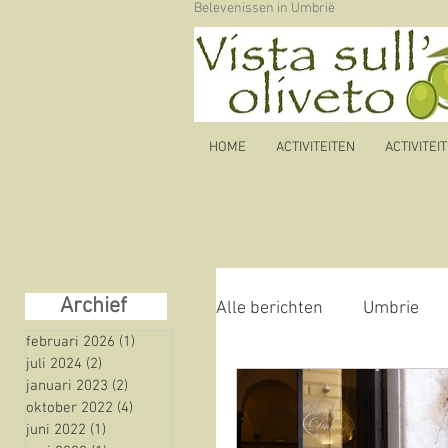
Belevenissen in Umbrië
HOME
ACTIVITEITEN
ACTIVITEI
Archief
Alle berichten
Umbrie
februari 2026
(1)
1 post
juli 2024
(2)
2 posts
januari 2023
(2)
2 posts
Autoroute
olijfolie
oktober 2022
(4)
4 posts
juni 2022
(1)
1 post