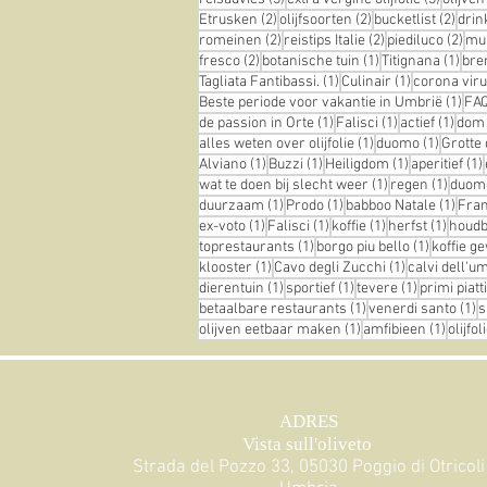
2 posts
2 posts
2 pos
Etrusken
(2)
olijfsoorten
(2)
bucketlist
(2)
drin
2 posts
2 posts
2 p
romeinen
(2)
reistips Italie
(2)
piediluco
(2)
mu
2 posts
1 post
1 po
fresco
(2)
botanische tuin
(1)
Titignana
(1)
br
1 post
1 post
Tagliata Fantibassi.
(1)
Culinair
(1)
corona vir
1 po
Beste periode voor vakantie in Umbrië
(1)
FA
1 post
1 post
1 pos
de passion in Orte
(1)
Falisci
(1)
actief
(1)
dom
1 post
1 post
alles weten over olijfolie
(1)
duomo
(1)
Grotte 
1 post
1 post
1 post
Alviano
(1)
Buzzi
(1)
Heiligdom
(1)
aperitief
(1)
1 post
1 post
wat te doen bij slecht weer
(1)
regen
(1)
duom
1 post
1 post
1 pos
duurzaam
(1)
Prodo
(1)
babboo Natale
(1)
Fra
1 post
1 post
1 post
1 post
ex-voto
(1)
Falisci
(1)
koffie
(1)
herfst
(1)
houdba
1 post
1 post
toprestaurants
(1)
borgo piu bello
(1)
koffie g
1 post
1 post
klooster
(1)
Cavo degli Zucchi
(1)
calvi dell'u
1 post
1 post
1 post
dierentuin
(1)
sportief
(1)
tevere
(1)
primi piatti
1 post
1
betaalbare restaurants
(1)
venerdi santo
(1)
s
1 post
1 post
olijven eetbaar maken
(1)
amfibieen
(1)
olijfo
ADRES
Vista sull'oliveto
Strada del Pozzo 33, 05030 Poggio di Otricoli