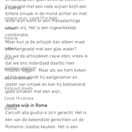
Vergezeld met een rode wijnen blijft een 
ik vertrek
bittere smaak in de mond achter en met 
corona virus - covid 19 in Italië
witte wijn komt er een metaalachtige 
smaak vrij. Het is een ingewikkelde 
natuur
combinatie. 
historie
Maar kun je de artisjok dan alleen maar 
cultuur
eten vergezeld met een glas water?
Als we de artisjokken rauw eten, vrees ik 
kunst
dat we ons inderdaad daarbij neer 
plaatsen uitgelicht
moeten leggen.  Maar als we hem koken 
of frituren wordt hij aangenamer en 
eten en drinken
zoeter van smaak en kan hij betoverend 
Vista sull'oliveto
goed smaken met een wijn. 
Covid-19-corona
Joodse wijk in Rome 
olijfolie
Carciofi alla giudia is zo’n gerecht. Het is 
èèn van de bekendste gerechten uit de 
Romeins-Joodse keuken. Het is een 