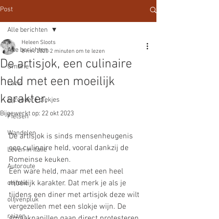
Post
Alle berichten
Heleen Sloots
Alle berichten
8 mrt 2020
2 minuten om te lezen
De artisjok, een culinaire
Umbrie
held met een moeilijk
Lazio
karakter.
bijzondere plekjes
Bijgewerkt op:
22 okt 2023
Fietsen
Wandelen
De artisjok is sinds mensenheugenis 
een culinaire held, vooral dankzij de 
Leven in Italië
Romeinse keuken. 
Autoroute
Een ware held, maar met een heel 
moeilijk karakter. Dat merk je als je 
olijfolie
tijdens een diner met artisjok deze wilt 
olijvenpluk
vergezellen met een slokje wijn. De 
reizen
smaakpapillen gaan direct protesteren. 