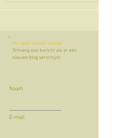
duurzaam.
Mis geen enkele update
Ontvang een bericht als er een
nieuwe blog verschijnt.
Naam
E-mail