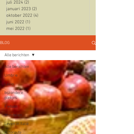
juli 2024
(2)
2 posts
januari 2023
(2)
2 posts
oktober 2022
(4)
4 posts
juni 2022
(1)
1 post
mei 2022
(1)
1 post
BLOG
Alle berichten
Alle berichten
Umbrie
Lazio
bijzondere
plekjes
Fietsen
Wandelen
Leven in Italië
Autoroute