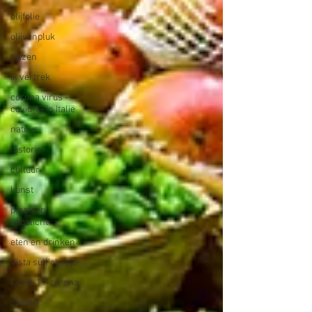
olijfolie
olijvenpluk
reizen
ik vertrek
corona virus -
covid 19 in Italië
natuur
historie
cultuur
kunst
plaatsen
uitgelicht
eten en drinken
Vista sull'oliveto
Covid-19-corona
olijfolie