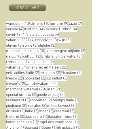
Inschrijven
13 posts
10 posts
9 posts
7 posts
wandelen
(13)
Umbrie
(10)
umbrie
(9)
lazio
(7)
4 posts
4 posts
4 posts
corona
(4)
tradities
(4)
Vakantie Umbrie
(4)
4 posts
4 posts
covid-19
(4)
Vista sull'oliveto
(4)
4 posts
3 posts
3 posts
vakantie 2021
(4)
reisadvies
(3)
wijn
(3)
3 posts
3 posts
3 posts
olijven
(3)
rome
(3)
olijfolie
(3)
3 posts
3 posts
muurschilderingen
(3)
extra vergine olijfolie
(3)
3 posts
3 posts
3 posts
3 posts
natuur
(3)
cultuur
(3)
Umbrië
(3)
tibervallei
(3)
2 posts
2 posts
romantiek
(2)
olijfsoorten
(2)
2 posts
2 posts
vakantie umbrie
(2)
ed en heleen
(2)
2 posts
2 posts
2 posts
eettradities Italië
(2)
etrusken
(2)
Etrusken
(2)
2 posts
2 posts
2 posts
fresco
(2)
spookstad
(2)
bucketlist
(2)
2 posts
2 posts
fresco's
(2)
wandelvakantie
(2)
2 posts
2 posts
marmore waterval
(2)
tuinen
(2)
2 posts
2 posts
special umbria
(2)
goede vrijdag
(2)
2 posts
2 posts
2 posts
restaurant
(2)
romeinen
(2)
reistips Italie
(2)
2 posts
2 posts
2 posts
piediluco
(2)
murales
(2)
milieu bewust
(2)
2 posts
2 posts
2 posts
2 posts
drinken
(2)
Italie
(2)
meer
(2)
kerststal
(2)