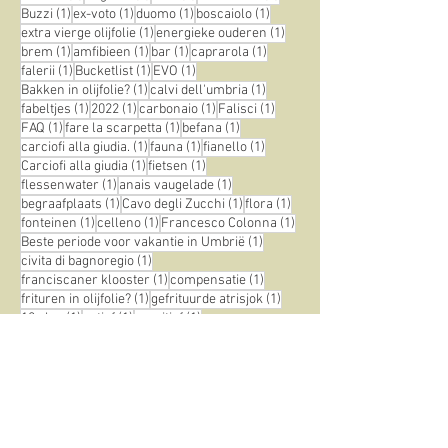
2 posts
1 post
1 post
historie
(2)
duurzaam
(1)
Baciafemmine
(1)
1 post
1 post
botanische tuin
(1)
engel des wanhoops
(1)
1 post
1 post
1 post
1 post
Alviano
(1)
Bagnaia
(1)
eten
(1)
etruskisch
(1)
1 post
1 post
1 post
1 post
Buzzi
(1)
ex-voto
(1)
duomo
(1)
boscaiolo
(1)
1 post
1 post
extra vierge olijfolie
(1)
energieke ouderen
(1)
1 post
1 post
1 post
1 post
brem
(1)
amfibieen
(1)
bar
(1)
caprarola
(1)
1 post
1 post
1 post
falerii
(1)
Bucketlist
(1)
EVO
(1)
1 post
1 post
Bakken in olijfolie?
(1)
calvi dell'umbria
(1)
1 post
1 post
1 post
1 post
fabeltjes
(1)
2022
(1)
carbonaio
(1)
Falisci
(1)
1 post
1 post
1 post
FAQ
(1)
fare la scarpetta
(1)
befana
(1)
1 post
1 post
1 post
carciofi alla giudia.
(1)
fauna
(1)
fianello
(1)
1 post
1 post
Carciofi alla giudia
(1)
fietsen
(1)
1 post
1 post
flessenwater
(1)
anais vaugelade
(1)
1 post
1 post
1 post
begraafplaats
(1)
Cavo degli Zucchi
(1)
flora
(1)
1 post
1 post
1 post
fonteinen
(1)
celleno
(1)
Francesco Colonna
(1)
1 post
Beste periode voor vakantie in Umbrië
(1)
1 post
civita di bagnoregio
(1)
1 post
1 post
franciscaner klooster
(1)
compensatie
(1)
1 post
1 post
frituren in olijfolie?
(1)
gefrituurde atrisjok
(1)
1 post
1 post
1 post
12 plus
(1)
actief
(1)
aperitief
(1)
1 post
corona virus maart 2021
(1)
1 post
1 post
1 post
covid-19 januari 2021
(1)
parken
(1)
pozzo
(1)
1 post
1 post
1 post
pasta
(1)
olijfbomen
(1)
umbrie vakantie
(1)