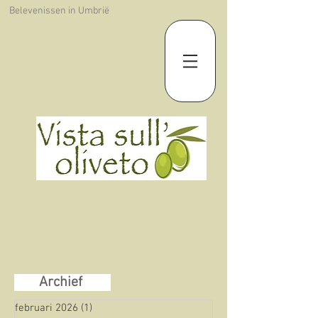
Belevenissen in Umbrië
Archief
februari 2026
(1)
1 post