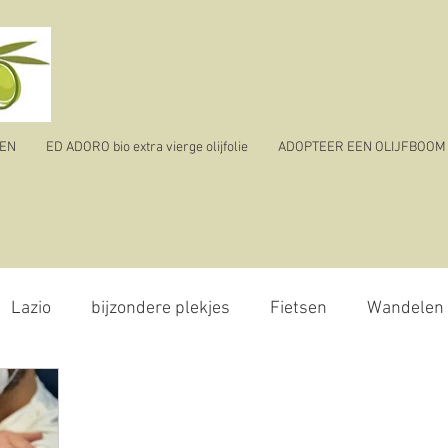
TEN
ED ADORO bio extra vierge olijfolie
ADOPTEER EEN OLIJFBOOM
Lazio
bijzondere plekjes
Fietsen
Wandelen
olijvenpluk
reizen
ik vertrek
corona virus - 