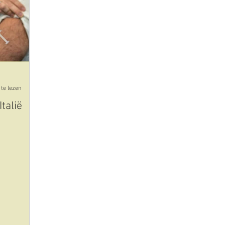
cultuur
kunst
plaatsen uitgelicht
eten en dri
id-19-corona
olijfolie
te lezen
Italië