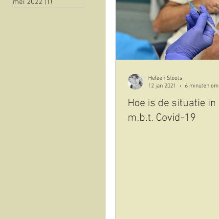
mei 2022
(1)
1 post
natuur
historie
Vista sull'oliveto
Cov
Heleen Sloots
12 jan 2021
6 minuten om 
Hoe is de situatie in 
m.b.t. Covid-19