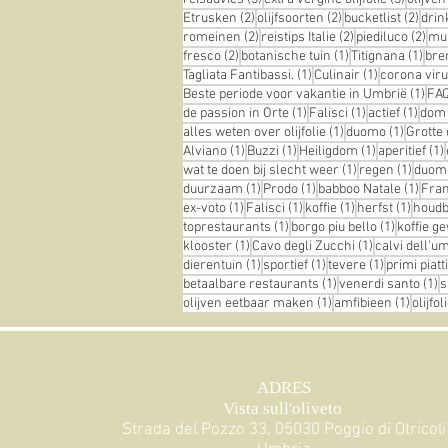
2 posts
2 posts
2 pos
Etrusken
(2)
olijfsoorten
(2)
bucketlist
(2)
drin
2 posts
2 posts
2 p
romeinen
(2)
reistips Italie
(2)
piediluco
(2)
mu
2 posts
1 post
1 po
fresco
(2)
botanische tuin
(1)
Titignana
(1)
br
1 post
1 post
Tagliata Fantibassi.
(1)
Culinair
(1)
corona vir
1 po
Beste periode voor vakantie in Umbrië
(1)
FA
1 post
1 post
1 pos
de passion in Orte
(1)
Falisci
(1)
actief
(1)
dom
1 post
1 post
alles weten over olijfolie
(1)
duomo
(1)
Grotte 
1 post
1 post
1 post
Alviano
(1)
Buzzi
(1)
Heiligdom
(1)
aperitief
(1)
1 post
1 post
wat te doen bij slecht weer
(1)
regen
(1)
duom
1 post
1 post
1 pos
duurzaam
(1)
Prodo
(1)
babboo Natale
(1)
Fra
1 post
1 post
1 post
1 post
ex-voto
(1)
Falisci
(1)
koffie
(1)
herfst
(1)
houdba
1 post
1 post
toprestaurants
(1)
borgo piu bello
(1)
koffie g
1 post
1 post
klooster
(1)
Cavo degli Zucchi
(1)
calvi dell'u
1 post
1 post
1 post
dierentuin
(1)
sportief
(1)
tevere
(1)
primi piatti
1 post
1
betaalbare restaurants
(1)
venerdi santo
(1)
s
1 post
1 post
olijven eetbaar maken
(1)
amfibieen
(1)
olijfo
ADRES
Vista sull'oliveto
Strada del Pozzo 33, 05030 Poggio di Otricoli