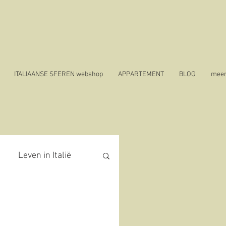
ITALIAANSE SFEREN webshop
APPARTEMENT
BLOG
mee
Leven in Italië
covid 19 in Italië