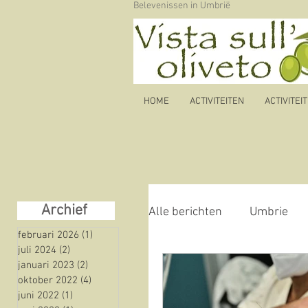
Belevenissen in Umbrië
HOME
ACTIVITEITEN
ACTIVITEI
Archief
Alle berichten
Umbrie
februari 2026
(1)
1 post
juli 2024
(2)
2 posts
januari 2023
(2)
2 posts
Autoroute
olijfolie
oktober 2022
(4)
4 posts
juni 2022
(1)
1 post