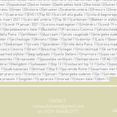
ts
2 posts
2 posts
2 posts
2 posts
2 posts
ken
(2)
spookstad
(2)
ed en heleen
(2)
eettradities Italië
(2)
kerststal
(2)
tuinen
osts
2 posts
2 posts
2 posts
2 posts
2 posts
2 po
rales
(2)
meer
(2)
historie
(2)
etrusken
(2)
vakantie umbrie
(2)
fresco's
(2)
mar
st
1 post
1 post
1 post
1 post
1 post
em
(1)
caprarola
(1)
EVO
(1)
Top 50
(1)
carciofi alla giudia.
(1)
civita di bagnoregi
1 post
1 post
1 post
1 post
us maart 2021
(1)
calvi dell'umbria
(1)
Top 30
(1)
carbonaio
(1)
Bakken in olijfol
st
1 post
1 post
1 post
1 post
Q
(1)
covid-19 januari 2021
(1)
corona maatregelen
(1)
Umbriërs
(1)
covid-19 
t
1 post
1 post
1 post
1 post
(1)
dorpsbewoners italie
(1)
Bucketlist
(1)
Francesco Colonna
(1)
afvalscheid
1 post
1 post
1 post
1 post
della Piana.
(1)
amfibieen
(1)
duurzaam
(1)
anais vaugelade
(1)
energieke oud
1 post
1 post
1 post
1 post
1 post
1 post
1 post
1 pos
eten
(1)
archeologie
(1)
Alviano
(1)
tiber
(1)
actief
(1)
valentijn
(1)
Lazio
(1)
boer
1 post
1 post
1 post
1 post
1 post
o
(1)
ledlampen
(1)
orvieto
(1)
plandelen
(1)
Grotte della Piana.
(1)
corona maa
t
1 post
1 post
1 post
1 post
1 post
ncesco Colonna
(1)
brem
(1)
bisschop
(1)
vliegen
(1)
microklimaat
(1)
ik vertre
1 post
1 post
1 post
1 post
arheid olijfolie
(1)
begraafplaats
(1)
santo Stefano
(1)
marmore
(1)
oase van 
1 post
1 post
1 post
1 post
1
ewoontes
(1)
kraanwater
(1)
pauselijke verblijven
(1)
temperaturen
(1)
FAQ
(1)
1 post
1 post
1 post
1 post
1 post
1 pos
mbria
(1)
Heiligdom
(1)
uitwaaien
(1)
top 12
(1)
restaurant top 12
(1)
villa
(1)
spoo
1 post
1 post
1 post
1 post
1 post
(1)
oude kastanjes
(1)
klimaat
(1)
top 5
(1)
pyramide Rome
(1)
waarheen met t
 post
1 post
1 post
1 post
1 post
1 post
an prancrazio
(1)
restaccio
(1)
januari
(1)
energieke ouderen
(1)
ijs
(1)
uit eten
1 post
1 post
1 post
1 post
1 post
1 pos
lie proeven
(1)
oogsten
(1)
caprarola
(1)
moraal
(1)
reizen italie
(1)
dom
(1)
CONTACT:
vistasulloliveto@gmail.com
co
tel: 0039-3484802777