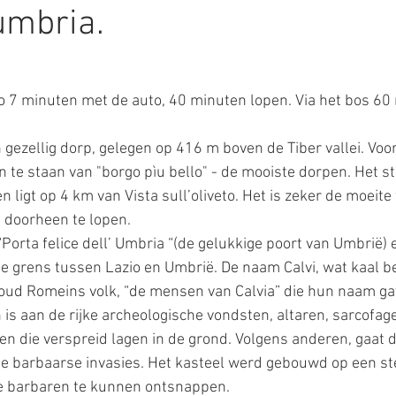
’umbria.
ur
kunst
plaatsen uitgelicht
eten en drinken
o 7 minuten met de auto, 40 minuten lopen. Via het bos 60 
n gezellig dorp, gelegen op 416 m boven de Tiber vallei. Voor
en te staan van "borgo pìu bello" - de mooiste dorpen. Het st
n ligt op 4 km van Vista sull’oliveto. Het is zeker de moeit
 doorheen te lopen.
“Porta felice dell’ Umbria “(de gelukkige poort van Umbrië) e
de grens tussen Lazio en Umbrië. De naam Calvi, wat kaal b
 oud Romeins volk, “de mensen van Calvia” die hun naam ga
n is aan de rijke archeologische vondsten, altaren, sarcofagen
 die verspreid lagen in de grond. Volgens anderen, gaat 
 de barbaarse invasies. Het kasteel werd gebouwd op een ste
e barbaren te kunnen ontsnappen.