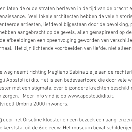
n laten de oude straten herleven in de tijd van de pracht e
aissance.  Veel lokale architecten hebben de vele histor
nteerde artiesten, liefdevol bijgestaan door de bevolking, 
 hebben aangebracht op de gevels, allen geïnspireerd op de
n de afbeeldingen een opeenvolging geworden van verschill
rhaal.  Het zijn lichtende voorbeelden van liefde, niet alleen
n de weg neemt richting Magliano Sabina zie je aan de rechter
gli Apostoli di dio. Het is een bedevaartoord die door vele 
iester met een stigmata, over bijzondere krachten beschikt 
orgen.   Meer info vind je op www.apostolididio.it.
lvi dell’Umbria 2000 inwoners.
g
 door het Orsoline klooster en een bezoek een aangrenze
kerststal uit de 6de eeuw. Het museum bevat schilderijen 