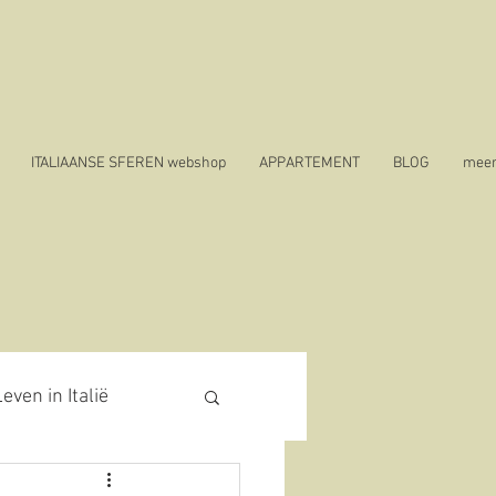
ITALIAANSE SFEREN webshop
APPARTEMENT
BLOG
mee
even in Italië
19 in Italië