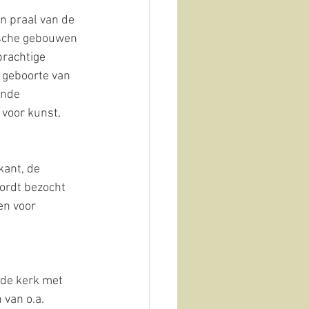
n praal van de 
ische gebouwen 
prachtige 
 geboorte van 
ende 
 voor kunst, 
kant, de 
wordt bezocht 
en voor 
nde kerk met 
van o.a. 