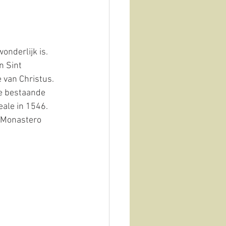
onderlijk is. 
n Sint 
van Christus.  
be bestaande 
ale in 1546. 
l Monastero 