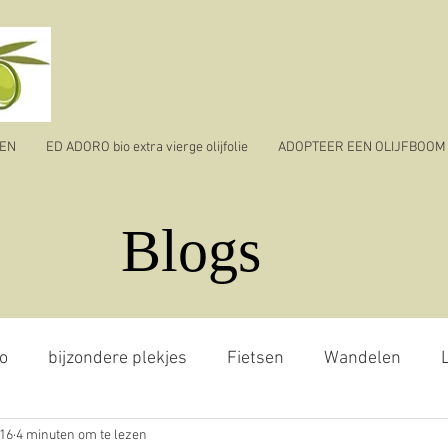
TEN
ED ADORO bio extra vierge olijfolie
ADOPTEER EEN OLIJFBOOM
Blogs
o
bijzondere plekjes
Fietsen
Wandelen
L
016
4 minuten om te lezen
jvenpluk
reizen
ik vertrek
corona virus - covid 