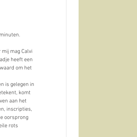
Vista sull'oliveto
minuten. 
 mij mag Calvi 
adje heeft een 
e waard om het 
n is gelegen in 
etekent, komt 
ven aan het 
, inscripties, 
de oorsprong 
ile rots 