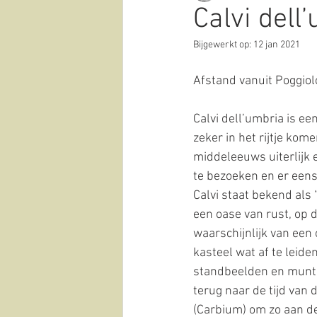
Calvi dell
Bijgewerkt op:
12 jan 2021
natuur
historie
cultu
Afstand vanuit Poggiol
Covid-19-corona
olijfolie
Calvi dell’umbria is ee
zeker in het rijtje kom
middeleeuws uiterlijk e
te bezoeken en er eens
Calvi staat bekend als 
een oase van rust, op 
waarschijnlijk van een
kasteel wat af te leide
standbeelden en munten
terug naar de tijd van
(Carbium) om zo aan d