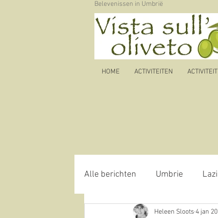
Belevenissen in Umbrië
HOME
ACTIVITEITEN
ACTIVITEI
Alle berichten
Umbrie
Lazi
Heleen Sloots
4 jan 2
Autoroute
olijfolie
oli