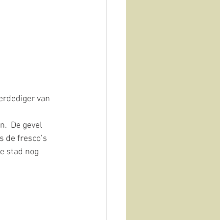
erdediger van 
.  De gevel 
s de fresco’s 
e stad nog 