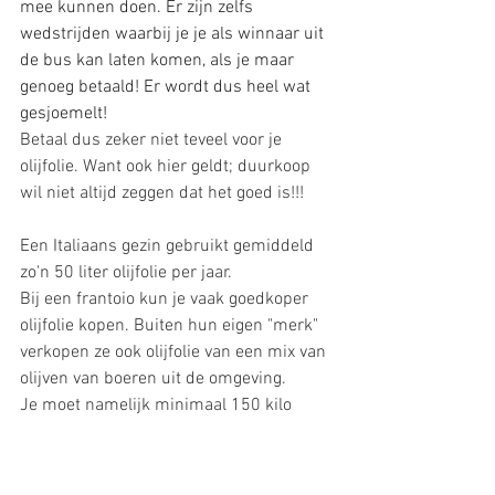
mee kunnen doen.
 Er
 zijn zelfs 
wedstrijden waarbij je je als winnaar uit 
de bus kan laten komen, als je maar 
genoeg betaald! Er wordt dus heel wat 
gesjoemelt!  
Betaal dus zeker niet teveel voor je 
olijfolie. Want ook hier geldt; duurkoop 
wil niet altijd zeggen dat het goed is!!!  
Een Italiaans gezin gebruikt gemiddeld 
zo'n 50 liter olijfolie per jaar. 
Bij een frantoio kun je vaak goedkoper 
olijfolie kopen. Buiten hun eigen "merk" 
verkopen ze ook olijfolie van een mix van 
olijven van boeren uit de omgeving. 
Je moet namelijk minimaal 150 kilo 
olijven aanleveren om je eigen olijfolie te 
kunnen laten persen. Sommige mensen 
hebben te weinig olijfbomen. Ze 