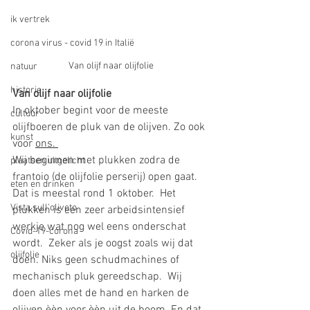
ik vertrek
corona virus - covid 19 in Italië
Van olijf naar olijfolie
natuur
historie
Van olijf naar olijfolie 
In oktober begint voor de meeste 
cultuur
olijfboeren de pluk van de olijven. Zo ook 
kunst
voor 
ons. 
Wij beginnen met plukken zodra de 
plaatsen uitgelicht
frantoio (de olijfolie perserij) open gaat. 
eten en drinken
Dat is meestal rond 1 oktober.  Het 
Vista sull'oliveto
plukken is een zeer arbeidsintensief 
werkje wat nog wel eens onderschat 
Covid-19-corona
wordt.  Zeker als je oogst zoals wij dat 
olijfolie
doen. Niks geen schudmachines of 
mechanisch pluk gereedschap.  Wij 
doen alles met de hand en harken de 