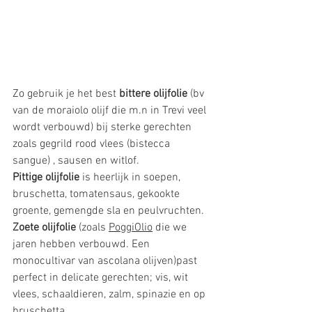
Zo gebruik je het best 
bittere olijfolie
 (bv 
van de moraiolo olijf die m.n in Trevi veel 
wordt verbouwd) bij sterke gerechten 
zoals gegrild rood vlees (bistecca 
sangue) , sausen en witlof. 
Pittige olijfolie
 is heerlijk in soepen, 
bruschetta, tomatensaus, gekookte 
groente, gemengde sla en peulvruchten. 
Zoete olijfolie
 (zoals 
PoggiOlio
 die we 
jaren hebben verbouwd. Een 
monocultivar van ascolana olijven)past 
perfect in delicate gerechten; vis, wit 
vlees, schaaldieren, zalm, spinazie en op 
bruschetta. 