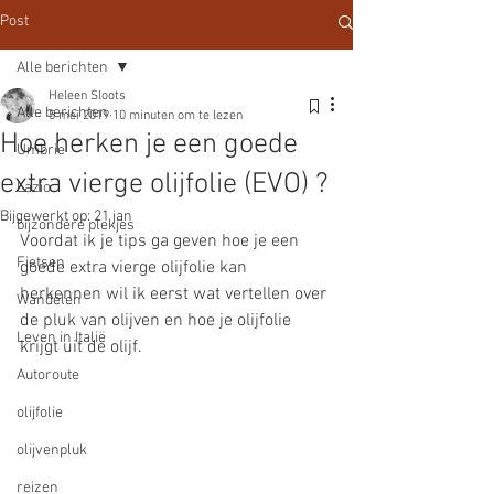
Post
Alle berichten
Heleen Sloots
Alle berichten
5 mei 2019
10 minuten om te lezen
Hoe herken je een goede
Umbrie
extra vierge olijfolie (EVO) ?
Lazio
Bijgewerkt op:
21 jan
bijzondere plekjes
Voordat ik je tips ga geven hoe je een 
Fietsen
goede extra vierge olijfolie kan 
herkennen wil ik eerst wat vertellen over 
Wandelen
de pluk van olijven en hoe je olijfolie 
Leven in Italië
krijgt uit de olijf. 
Autoroute
olijfolie
olijvenpluk
reizen