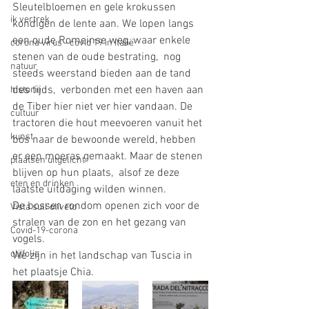
Sleutelbloemen en gele krokussen 
ik vertrek
kondigen de lente aan. We lopen langs 
een oude Romeinse weg, waar enkele 
corona virus - covid 19 in Italië
stenen van de oude bestrating,  nog 
natuur
steeds weerstand bieden aan de tand 
des tijds,  verbonden met een haven aan 
historie
de Tiber hier niet ver hier vandaan. De 
cultuur
tractoren die hout meevoeren vanuit het 
kunst
bos naar de bewoonde wereld, hebben 
er een moeras gemaakt. Maar de stenen 
plaatsen uitgelicht
blijven op hun plaats,  alsof ze deze 
eten en drinken
laatste uitdaging wilden winnen. 
De bossen rondom openen zich voor de 
Vista sull'oliveto
stralen van de zon en het gezang van 
Covid-19-corona
vogels. 
olijfolie
We zijn in het landschap van Tuscia in 
het plaatsje Chia.