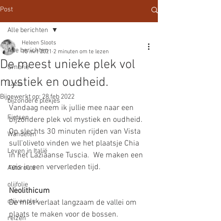
Post
Alle berichten
Heleen Sloots
Alle berichten
15 mrt 2021
2 minuten om te lezen
De meest unieke plek vol
Umbrie
mystiek en oudheid.
Lazio
Bijgewerkt op:
28 feb 2022
bijzondere plekjes
Vandaag neem ik jullie mee naar een 
Fietsen
bijzondere plek vol mystiek en oudheid. 
Op slechts 30 minuten rijden van Vista 
Wandelen
sull'oliveto vinden we het plaatsje Chia 
Leven in Italië
in het Laziaanse Tuscia.  We maken een 
reis in een ververleden tijd. 
Autoroute
olijfolie
Neolithicum 
olijvenpluk
De mist verlaat langzaam de vallei om 
plaats te maken voor de bossen. 
reizen