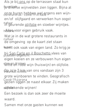
Als je bi
j
 ons 
op de terrassen staat kun 
ik vertrek
je diverse wijnvelden zien liggen. Bijna al 
onze buren hebben wel ergens een wijn- 
corona virus - covid 19 in Italië
en/of  olijfgaard en verwerken hun oogst 
natuur
in geurende
olijfolie
 en sloeber wijntjes.  
 Alles voor eigen gebruik vaak. 
historie
Wat je in de wat grotere restaurants in 
cultuur
de omgeving  op de kaart ziet staan 
komt ook vaak van eigen land. Zo krijg je 
kunst
bij 
San Carlo en il Boschetto 
vlees van 
plaatsen uitgelicht
eigen koeien en ze verbouwen hun eigen 
eten en drinken
witte en rode wijn (huiswijn) en olijfolie. 
Op zo’n 7 km van ons vandaan zijn 3 
Vista sull'oliveto
grote wijnboeren te vinden. Geografisch 
Covid-19-corona
gezien
 liggen ze naast elkaar. Zij maken 
uitstekende wijnen! 
olijfolie
Een bezoek is dan ook zeer de moeite 
waard. 
Samen met onze gasten kunnen we 