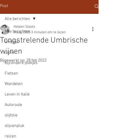
Post
Alle berichten
Heleen Sloots
Alle berichten
3 aug 2020
3 minuten om te lezen
Tongstrelende Umbrische
Umbrie
wijnen
Lazio
Bijgewerkt op:
28 feb 2022
bijzondere plekjes
Fietsen
Wandelen
Leven in Italië
Autoroute
olijfolie
olijvenpluk
reizen