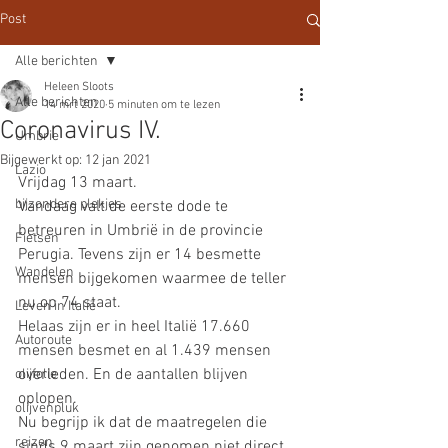
Post
Alle berichten
Heleen Sloots
Alle berichten
14 mrt 2020
5 minuten om te lezen
Coronavirus IV.
Umbrie
Bijgewerkt op:
12 jan 2021
Lazio
Vrijdag 13 maart.
bijzondere plekjes
Vandaag valt de eerste dode te 
betreuren in Umbrië in de provincie 
Fietsen
Perugia. Tevens zijn er 14 besmette 
Wandelen
mensen bijgekomen waarmee de teller 
nu op 74 staat.
Leven in Italië
Helaas zijn er in heel Italië 17.660 
Autoroute
mensen besmet en al 1.439 mensen 
overleden. En de aantallen blijven 
olijfolie
oplopen. 
olijvenpluk
Nu begrijp ik dat de maatregelen die 
reizen
sinds 9 maart zijn genomen niet direct 