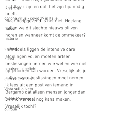
zichtbaar zijn en dat  het zijn tijd nodig 
ik vertrek
heeft. 
corona virus - covid 19 in Italië
Maar hoopgevend is het niet. Hoelang 
zullen we dit slechte nieuws blijven 
natuur
horen en wanneer komt de ommekeer? 
historie
cultuur
Inmiddels liggen de intensive care 
afdelingen vol en moeten artsen 
kunst
beslissingen nemen wie wel en wie niet 
plaatsen uitgelicht
opgenomen kan worden. Vreselijk als je 
zulke zware beslissingen moet nemen. 
eten en drinken
Ik lees uit een post van iemand in 
Vista sull'oliveto
Bergamo dat alleen mensen jonger dan 
61 momenteel nog kans maken. 
Covid-19-corona
Vreselijk toch!? 
olijfolie