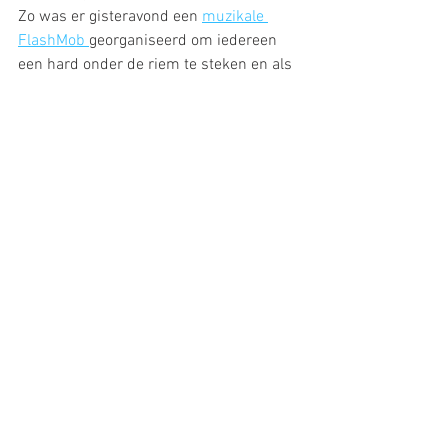
Zo was er gisteravond een 
muzikale 
FlashMob 
georganiseerd om iedereen 
een hard onder de riem te steken en als 
gebaar van verbroedering. Zeker naar de 
personen die er echt helemaal alleen 
voor staan, en die werkelijk in 
quarantaine zitten omdat ze besmet zijn. 
Een hartverwarmend gebaar waarvan je 
toch wel even stil wordt en waarbij je 
ook beseft dat je niet alleen bent maar 
dat we samen deze strijd aangaan en 
willen gaan winnen. 
En er was meer goed nieuws. 
Zo is er gisteren in Rome een vliegtuig 
vanuit China geland. Het Chinese Rode 
kruis heeft materialen,(zoals 
beademingsapparatuur, 