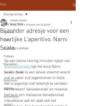
Post
Alle berichten
Heleen Sloots
Alle berichten
8 apr 2018
4 minuten om te lezen
Bijzonder adresje voor een
Umbrie
heerlijke L'aperitivo. Narni
Lazio
Scalo.
bijzondere plekjes
Fietsen
Op een kleine twintig minuten rijden van 
Wandelen
Vista 
sull’oliveto
ligt het dorp Narni 
Scalo. 
Scalo
 is een ietwat vreemd woord 
Leven in Italië
wat je vaker zult tegenkomen in Italië. 
Autoroute
Het is eigenlijk niet letterlijk te vertalen. 
olijfolie
Het betekent ‘benedenstad’ en meestal 
tref je in zo’n Italiaanse benedenstad 
olijvenpluk
nieuwbouw aan en vaak ook het 
reizen