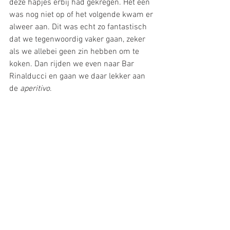
deze hapjes erbij had gekregen. Het een 
was nog niet op of het volgende kwam er 
alweer aan. Dit was echt zo fantastisch 
dat we tegenwoordig vaker gaan, zeker 
als we allebei geen zin hebben om te 
koken. Dan rijden we even naar Bar 
Rinalducci en gaan we daar lekker aan 
de 
aperitivo
.
Het leuke is ook dat de hapjes nooit 
hetzelfde zijn. Het enige wat je 
standaard krijgt is 
bruschetta
, die 
overigens niet te versmaden is. Voor de 
prijs moet je het zeker niet laten. 
En mocht je na deze hele verwennerij 
toch nog honger hebben (wat ik me bijna 
niet kan voorstellen), dan kan ik 
afhaalpizzeria Spada in de hoofdstraat 
(Forno Spada, Via Tuderte 107 – 