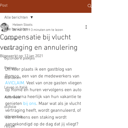
Post
Alle berichten
Heleen Sloots
Alle berichten
26 mei 2019
3 minuten om te lezen
Compensatie bij vlucht
Umbrie
vertraging en annulering
Lazio
Bijgewerkt op:
12 jan 2021
bijzondere plekjes
Fietsen
Dit keer plaats ik een gastblog van 
Remco,  een van de medewerkers van 
Wandelen
AVICLAIM.
 Veel van onze gasten vliegen 
Leven in Italië
op Rome en huren vervolgens een auto 
om daarna heerlijk van hun vakantie te 
Autoroute
genieten 
bij ons
. Maar wat als je vlucht 
olijfolie
vertraging heeft, wordt geannuleerd, of 
olijvenpluk
als er ineens een staking wordt 
aangekondigd op de dag dat jij vliegt? 
reizen