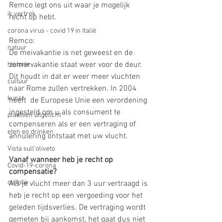
Remco legt ons uit waar je mogelijk 
ik vertrek
recht op hebt. 
corona virus - covid 19 in Italië
Remco: 
natuur
De meivakantie is net geweest en de 
zomervakantie staat weer voor de deur. 
historie
Dit houdt in dat er weer meer vluchten 
cultuur
naar Rome zullen vertrekken. In 2004 
kunst
heeft  de Europese Unie een verordening 
ingesteld om u als consument te 
plaatsen uitgelicht
compenseren als er een vertraging of 
eten en drinken
annulering ontstaat met uw vlucht. 
Vista sull'oliveto
Vanaf wanneer heb je recht op 
Covid-19-corona
compensatie?
olijfolie
Als je vlucht meer dan 3 uur vertraagd is 
heb je recht op een vergoeding voor het 
geleden tijdsverlies. De vertraging wordt 
gemeten bij aankomst, het gaat dus niet 