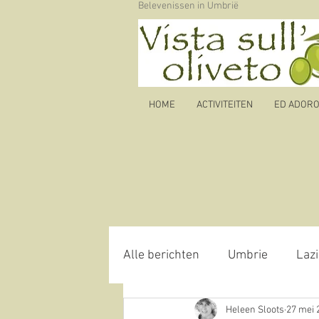
Belevenissen in Umbrië
HOME
ACTIVITEITEN
ED ADORO b
Alle berichten
Umbrie
Lazi
Heleen Sloots
27 mei 
Autoroute
olijfolie
oli