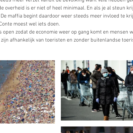
teeds meer verzet vanuit de bevolking want vele hebben g
 overheid is er niet of heel minimaal. En als je al steun krij
. De maffia begint daardoor weer steeds meer invloed te krij
 Conte moest wel iets doen. 
 open zodat de economie weer op gang komt en mensen we
ijn afhankelijk van toeristen en zonder buitenlandse toeris