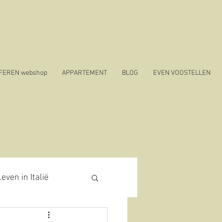
SFEREN webshop
APPARTEMENT
BLOG
EVEN VOOSTELLEN
even in Italië
19 in Italië