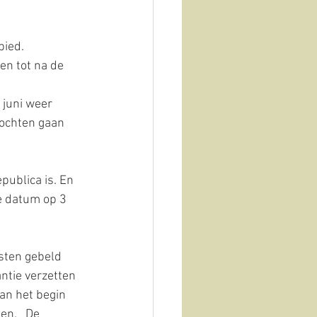
bied.
Vista sull'oliveto
n tot na de  
 juni weer 
ochten gaan 
publica is. En 
e datum op 3 
sten gebeld 
ntie verzetten 
aan het begin 
n.   De 