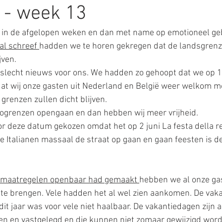
 - week 13
d in de afgelopen weken en dan met name op emotioneel ge
ur
kunst
plaatsen uitgelicht
eten en drinken
al schreef 
hadden we te horen gekregen dat de landsgrenze
ven. 
l slecht nieuws voor ons. We hadden zo gehoopt dat we op 1
at wij onze gasten uit Nederland en België weer welkom m
grenzen zullen dicht blijven.
giogrenzen opengaan en dan hebben wij meer vrijheid.  
r deze datum gekozen omdat het op 2 juni La festa della re
 Italianen massaal de straat op gaan en gaan feesten is d
maatregelen openbaar had gemaakt 
hebben we al onze ga
te brengen. Vele hadden het al wel zien aankomen. De vaka
dit jaar was voor vele niet haalbaar. De vakantiedagen zijn 
ven en vastgelegd en die kunnen niet zomaar gewijzigd worde