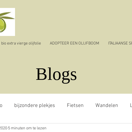
io extra vierge olijfolie
ADOPTEER EEN OLIJFBOOM
ITALIAANSE 
Blogs
o
bijzondere plekjes
Fietsen
Wandelen
L
2020
5 minuten om te lezen
jvenpluk
reizen
ik vertrek
corona virus - covid 