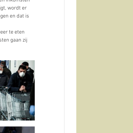
een inkomsten 
gt, wordt er 
gen en dat is 
er te eten 
ten gaan zij 