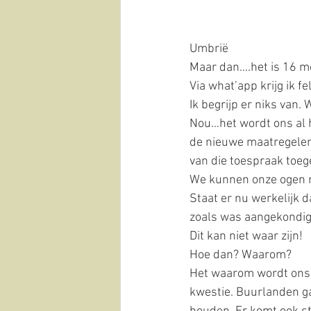
Umbrië
Maar dan….het is 16 me
Via what’app krijg ik fe
Ik begrijp er niks van.
Nou…het wordt ons al h
de nieuwe maatregelen 
van die toespraak toeg
We kunnen onze ogen n
Staat er nu werkelijk 
zoals was aangekondig
Dit kan niet waar zijn!
Hoe dan? Waarom? 
Het waarom wordt ons a
kwestie. Buurlanden ga