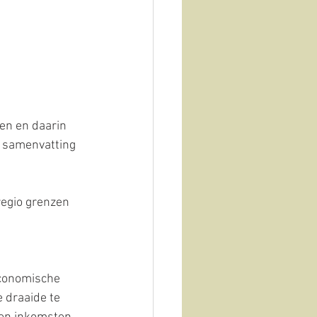
en en daarin 
e samenvatting 
regio grenzen 
economische 
 draaide te 