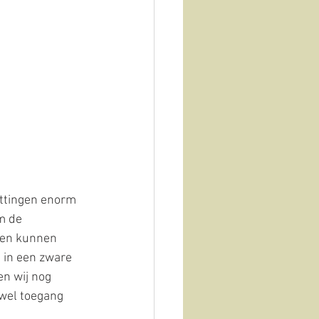
ettingen enorm 
m de 
gen kunnen 
 in een zware 
n wij nog 
 wel toegang 