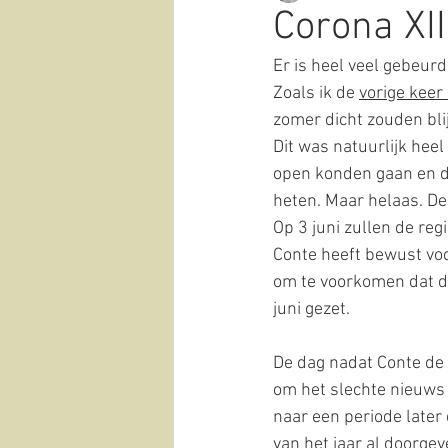
Corona XII
Er is heel veel gebeur
natuur
historie
cultu
Zoals ik de 
vorige keer 
zomer dicht zouden blij
Dit was natuurlijk hee
Covid-19-corona
olijfolie
open konden gaan en d
heten. Maar helaas. De 
Op 3 juni zullen de re
Conte heeft bewust voo
om te voorkomen dat de
juni gezet.
De dag nadat Conte de 
om het slechte nieuws 
naar een periode later 
van het jaar al doorge