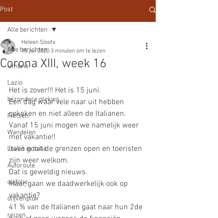
Post
Alle berichten
Heleen Sloots
Alle berichten
15 jun 2020
3 minuten om te lezen
Corona XIII, week 16
Umbrie
Lazio
Het is zover!!! Het is 15 juni. 
bijzondere plekjes
Een dag waar vele naar uit hebben 
gekeken en niet alleen de Italianen.
Fietsen
Vanaf 15 juni mogen we namelijk weer 
Wandelen
met vakantie!!
Italië gooit de grenzen open en toeristen 
Leven in Italië
zijn weer welkom.
Autoroute
Dat is geweldig nieuws.
olijfolie
Maar, gaan we daadwerkelijk ook op 
vakantie?
olijvenpluk
41 % van de Italianen gaat naar hun 2de 
reizen