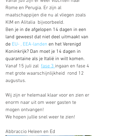
Vanaf juli zijn er weer vluchten naar 
Rome en Perugia. Er zijn al 
maatschappijen die nu al vliegen zoals 
KlM en Alitalia  bijvoorbeeld.  
B
en je in de afgelopen 14 dagen in een 
land geweest dat niet deel uitmaakt van 
de 
EU- , EEA-landen
 en het Verenigd 
Koninkrijk? Dan moet je 14 dagen in 
quarantaine als je Italië in wilt komen.
Vanaf 15 juli zal  
fase 3 
ingaan en fase 4 
met grote waarschijnlijkheid  rond 12 
augustus.
Wij zijn er helemaal klaar voor en zien er 
enorm naar uit om weer gasten te 
mogen ontvangen!
We hopen jullie snel weer te zien! 
Abbraccio Heleen en Ed