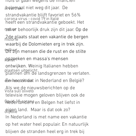
huis of gaan wegens de financiën 
helemaal niet weg dit jaar.  
De 
ik vertrek
strandvakantie blijft favoriet en 56% 
corona virus - covid 19 in Italië
heeft een strandvakantie geboekt. Het 
natuur
zal er behoorlijk druk zijn dit jaar. 
Op de 
2de plaats staat een vakantie de bergen 
historie
waarbij de Dolomieten erg in trek zijn. 
cultuur
Dit zijn mensen die de rust en de stilte 
opzoeken en massa's mensen 
kunst
ontwijken. W
einig Italianen hebben 
plaatsen uitgelicht
plannen om de landsgrenzen te verlaten. 
En hoe zit dat in Nederland en België? 
eten en drinken
Als we de nieuwsberichten op de 
Vista sull'oliveto
televisie mogen geloven blijven ook de 
Covid-19-corona
Nederlanders en Belgen het liefst in 
eigen land.  Maar is dat ook zo? 
olijfolie
In Nederland is met name een vakantie 
op het water heel populair. En natuurlijk 
blijven de stranden heel erg in trek bij 