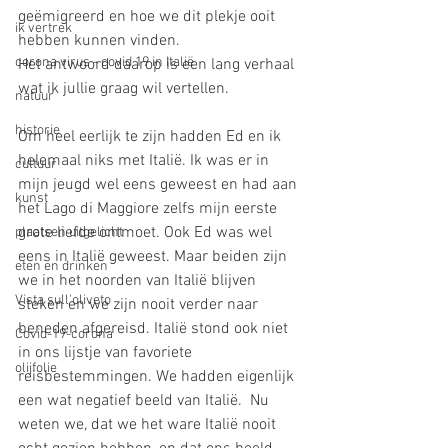
geëmigreerd en hoe we dit plekje ooit 
ik vertrek
hebben kunnen vinden. 
corona virus - covid 19 in Italië
Het antwoord daarop is een lang verhaal 
wat ik jullie graag wil vertellen. 
natuur
historie
Om heel eerlijk te zijn hadden Ed en ik 
helemaal niks met Italië. Ik was er in 
cultuur
mijn jeugd wel eens geweest en had aan 
kunst
het Lago di Maggiore zelfs mijn eerste 
grote liefde ontmoet. Ook Ed was wel 
plaatsen uitgelicht
eens in Italië geweest. Maar beiden zijn 
eten en drinken
we in het noorden van Italië blijven 
Vista sull'oliveto
steken en we zijn nooit verder naar 
beneden afgereisd. Italië stond ook niet 
Covid-19-corona
in ons lijstje van favoriete 
olijfolie
reisbestemmingen. We hadden eigenlijk 
een wat negatief beeld van Italië.  Nu 
weten we, dat we het ware Italië nooit 