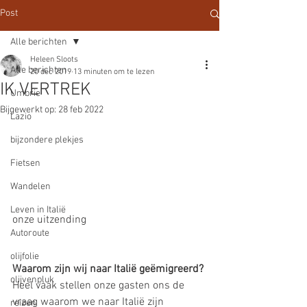
Post
Alle berichten
Heleen Sloots
Alle berichten
20 dec 2019
13 minuten om te lezen
IK VERTREK
Umbrie
Bijgewerkt op:
28 feb 2022
Lazio
bijzondere plekjes
Fietsen
Wandelen
Leven in Italië
onze uitzending
Autoroute
olijfolie
Waarom zijn wij naar Italië geëmigreerd? 
olijvenpluk
Heel vaak stellen onze gasten ons de 
vraag waarom we naar Italië zijn 
reizen