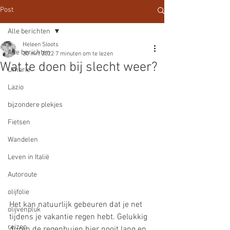
Post
Alle berichten
Heleen Sloots
Alle berichten
30 mrt 2022
7 minuten om te lezen
Wat te doen bij slecht weer?
Umbrie
Lazio
bijzondere plekjes
Fietsen
Wandelen
Leven in Italië
Autoroute
olijfolie
Het kan natuurlijk gebeuren dat je net 
olijvenpluk
tijdens je vakantie regen hebt. Gelukkig 
reizen
duren de regenbuien hier nooit lang en 