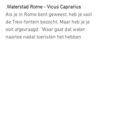
.
Waterstad Rome - Vicus Caprarius
Als je in Rome bent geweest, heb je vast 
de Trevi-fontein bezocht. Maar heb je je 
ooit afgevraagd: "Waar gaat dat water 
naartoe nadat toeristen het hebben 
bekeken en hun munten erin hebben 
gegooid?"
Daarvoor moet je onder het 
straatoppervlak van Rome zijn- , Vicus 
Caprarius - de stad van water die zich 9 
meter onder het straatniveau uitstrekt.
Je kunt de Vicus Caprarius enkel op 
afspraak en gids bezoeken.
Plan hier
 je 
bezoek. 
VICUS CAPRARIUS
Vicolo del Puttarello, 25
(Trevifonteingebied) - Rome