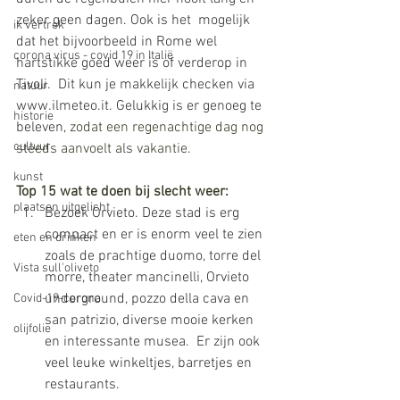
zeker geen dagen. Ook is het  mogelijk 
ik vertrek
dat het bijvoorbeeld in Rome wel 
corona virus - covid 19 in Italië
hartstikke goed weer is of verderop in 
Tivoli.  Dit kun je makkelijk checken via 
natuur
www.ilmeteo.it. Gelukkig is er genoeg te 
historie
beleven, 
zodat een regenachtige dag nog 
cultuur
steeds aanvoelt als vakantie. 
kunst
Top 15 wat te doen bij slecht weer: 
plaatsen uitgelicht
Bezoek Orvieto. Deze stad is erg 
compact en er is enorm veel te zien 
eten en drinken
zoals de prachtige duomo, torre del 
Vista sull'oliveto
morre, theater mancinelli, Orvieto 
underground, pozzo della cava en 
Covid-19-corona
san patrizio, diverse mooie kerken 
olijfolie
en interessante musea.  Er zijn ook 
veel leuke winkeltjes, barretjes en 
restaurants. 