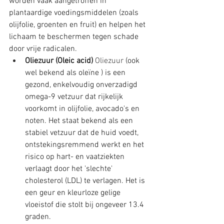
worden vaak aangetroffen in 
plantaardige voedingsmiddelen (zoals 
olijfolie, groenten en fruit) en helpen het 
lichaam te beschermen tegen schade 
door vrije radicalen. 
Oliezuur (Oleic acid) 
Oliezuur
 (ook 
wel bekend als oleïne ) is een 
gezond, enkelvoudig onverzadigd 
omega-9 vetzuur dat rijkelijk 
voorkomt in olijfolie, avocado's en 
noten. Het staat bekend als een 
stabiel vetzuur dat de huid voedt, 
ontstekingsremmend werkt en het 
risico op hart- en vaatziekten 
verlaagt door het 'slechte' 
cholesterol (LDL) te verlagen. Het is 
een geur en kleurloze gelige 
vloeistof die stolt bij ongeveer 13.4 
graden.