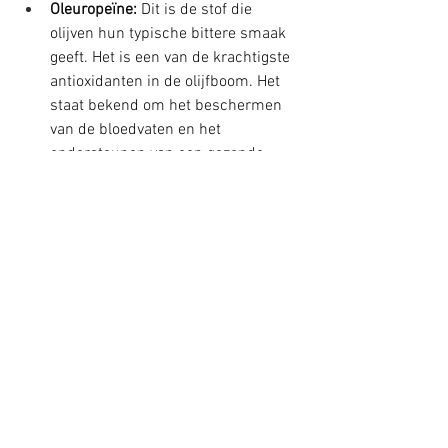
Oleuropeïne:
 Dit is de stof die 
olijven hun typische bittere smaak 
geeft. Het is een van de krachtigste 
antioxidanten in de olijfboom. Het 
staat bekend om het beschermen 
van de bloedvaten en het 
ondersteunen van een gezonde 
bloeddruk.
Apigenine
Een natuurlijke flavonoïde (een type 
plantenstof).
Het zit In hoge concentraties in 
peterselie, selderij en kamillethee
Apigenine staat bekend om zijn 
ontstekingsremmende en 
kalmerende effecten. Er wordt ook 
veel onderzoek gedaan naar de 
mogelijke rol van deze stof bij het 
remmen van de groei van 