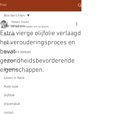
Post
Alle berichten
Heleen Sloots
Alle berichten
19 feb
4 minuten om te lezen
Extra vierge olijfolie verlaagd
Umbrie
het verouderingsproces en
Lazio
bevat
bijzondere plekjes
gezondheidsbevorderende
Fietsen
eigenschappen.
Wandelen
Leven in Italië
Autoroute
olijfolie
olijvenpluk
reizen