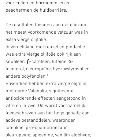
voor cellen en hormonen, en ze 
beschermen de huidbarrière.
De resultaten toonden aan dat oliezuur 
het meest voorkomende vetzuur was in 
extra vierge olijfolie. 
In vergelijking met reuzel en pindaolie 
was extra vierge olijfolie ook rijk aan 
squaleen, β-caroteen, luteïne, α-
tocoferol, oleuropeïne, hydroxytyrosol en 
andere polyfenolen.* 
Bovendien hebben extra vierge olijfolie, 
met name Valanolia, significante 
antioxiderende effecten aangetoond in 
vitro en in vivo. Dit wordt voornamelijk 
toegeschreven aan het hoge gehalte aan 
actieve bestanddelen, waaronder 
luteoline, p-p-coumarinezuur, 
oleuropeïne, apigenine, vanillin aldehyde, 